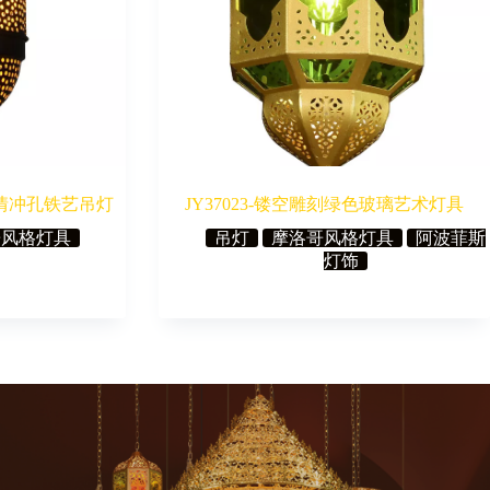
哥风情冲孔铁艺吊灯
JY37023-镂空雕刻绿色玻璃艺术灯具
哥风格灯具
吊灯
摩洛哥风格灯具
阿波菲斯
灯饰