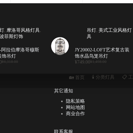
灯
,
摩洛哥风格灯具
,
吊灯
,
美式工业风格灯
波菲斯灯饰
具
011-阿拉伯摩洛哥穆斯
JY20002-LOFT艺术复古装
装饰吊灯
饰水晶鸟笼吊灯
0
¥
749.00
¥
6,318.00
¥
1,498.00
原
当
原
当
价
前
价
前
为：
价
为：
价
🕯️ 分类灯具
📋︎
🏡 首页
¥6,318.00。
格
¥1,498.00。
格
为：
为：
其它通知
¥3,159.00。
¥749.00。
隐私策略
网站地图
商业合作
联系客服