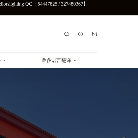
lighting QQ：54447825 / 327480367】
购
物
车
®
🌐 多语言翻译