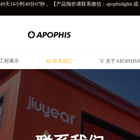
49天
16小时40分09秒
。【产品报价请联系微信：apophislights 或 diors
︎ 工程展示
📧 联系我们
💡 关于APOPHIS