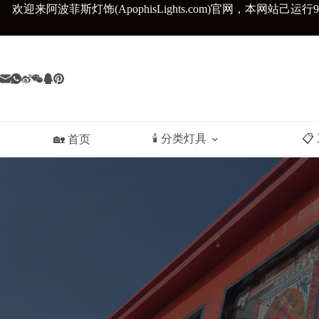
跳
欢迎来阿波菲斯灯饰(ApophisLights.com)官网，
本网站己运行9
至
内
容
🕯️ 分类灯具
📋
🏡 首页