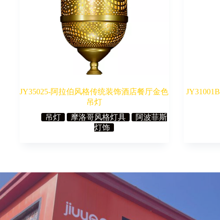
JY35025-阿拉伯风格传统装饰酒店餐厅金色
JY3100
吊灯
吊灯
摩洛哥风格灯具
阿波菲斯
灯饰