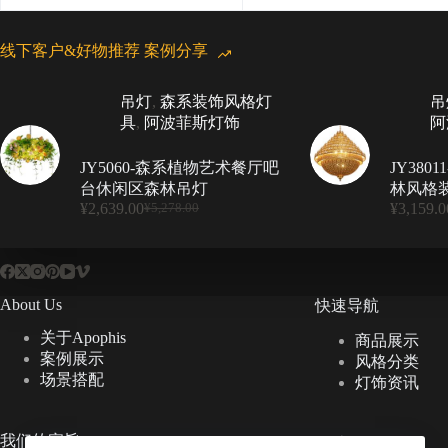
线下客户&好物推荐 案例分享
吊灯
,
森系装饰风格灯
吊
具
,
阿波菲斯灯饰
阿
JY5060-森系植物艺术餐厅吧
JY38
台休闲区森林吊灯
林风格
¥
2,639.00
¥
3,159.0
¥
5,278.00
原
当
价
前
为：
价
¥5,278.00。
格
为：
About Us
快速导航
¥2,639.00。
关于Apophis
商品展示
案例展示
风格分类
场景搭配
灯饰资讯
我们的宗旨
设计理念