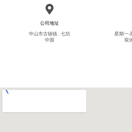
公司地址
中山市古镇镇 . 七坊
星期一-星期
中国
双休: