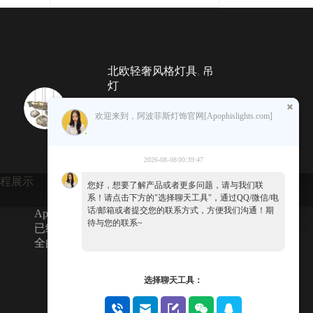
北欧轻奢风格灯具
,
吊
灯
JY40046-轻奢酒店餐厅不锈
欢迎来到，阿波菲斯灯饰官网[Apophislights.com]
钢切割装饰吊灯
¥
509.00
¥
1,018.00
原
当
2026-08-08 00:39:47
价
前
为：
价
 工程展示
📧 联系我们
💡 关于APOPHIS®
您好，想要了解产品或者更多问题，请与我们联
¥1,018.00。
格
🌐 多语言翻译
系！请点击下方的"选择聊天工具"，通过QQ/微信/电
为：
话/邮箱或者提交您的联系方式，方便我们沟通！期
Apophis灯饰经过15年的积累和沉淀，
待与您的联系~
¥509.00。
已经成为高端灯饰行业品类、风格齐
全的的综合品类灯饰品牌!
地址:
选择聊天工具：
广东省中山市古镇镇七
坊