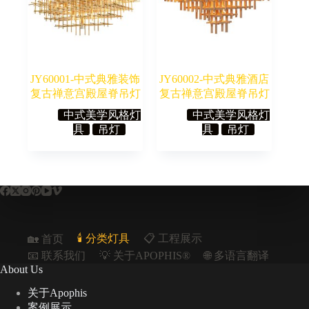
JY60001-中式典雅装饰
JY60002-中式典雅酒店
复古禅意宫殿屋脊吊灯
复古禅意宫殿屋脊吊灯
中式美学风格灯
中式美学风格灯
具
吊灯
具
吊灯
🕯️ 分类灯具
📋︎ 工程展示
🏡 首页
📧 联系我们
💡 关于APOPHIS®
🌐 多语言翻译
About Us
关于Apophis
案例展示