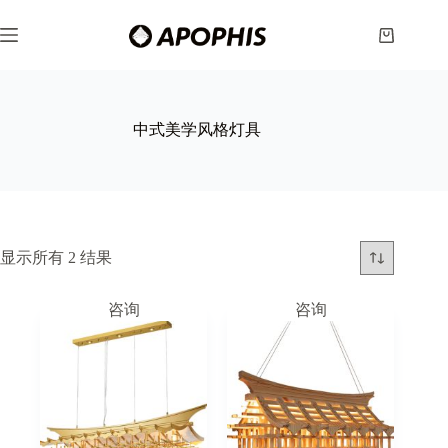
跳
至
购
内
物
容
车
中式美学风格灯具
显示所有 2 结果
咨询
咨询