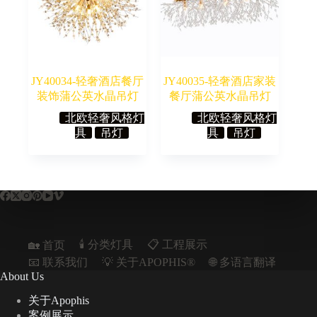
JY40034-轻奢酒店餐厅
JY40035-轻奢酒店家装
装饰蒲公英水晶吊灯
餐厅蒲公英水晶吊灯
北欧轻奢风格灯
北欧轻奢风格灯
具
吊灯
具
吊灯
🕯️ 分类灯具
📋︎ 工程展示
🏡 首页
📧 联系我们
💡 关于APOPHIS®
🌐 多语言翻译
About Us
关于Apophis
案例展示