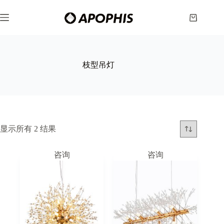
跳
至
购
内
物
容
车
枝型吊灯
显示所有 2 结果
咨询
咨询