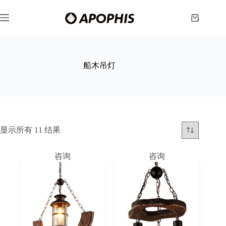
跳
至
购
内
物
容
车
船木吊灯
显示所有 11 结果
咨询
咨询