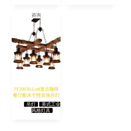
咨询
JY20030-Loft复古咖啡
餐厅船木个性装饰吊灯
吊灯
美式工业
风格灯具