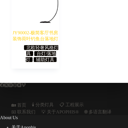
JY90002-极简客厅书房
装饰荷叶钓鱼台落地灯
北欧轻奢风格灯
具
台灯/落地
灯
辅助灯具
🕯️ 分类灯具
📋︎ 工程展示
🏡 首页
📧 联系我们
💡 关于APOPHIS®
🌐 多语言翻译
About Us
关于Apophis