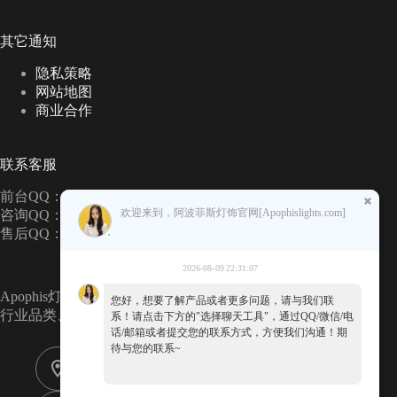
其它通知
隐私策略
网站地图
商业合作
联系客服
前台QQ：327480367
欢迎来到，阿波菲斯灯饰官网[Apophislights.com]
咨询QQ：2360666501
售后QQ：54447825
2026-08-09 22:31:07
Apophis灯饰经过15年的积累和沉淀，已经成为高端灯饰
您好，想要了解产品或者更多问题，请与我们联
行业品类、风格齐全的的综合品类灯饰品牌!
系！请点击下方的"选择聊天工具"，通过QQ/微信/电
话/邮箱或者提交您的联系方式，方便我们沟通！期
待与您的联系~
地址:
广东省中山市古镇镇七坊