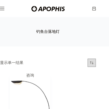
跳
至
购
内
物
容
车
钓鱼台落地灯
显示单一结果
咨询