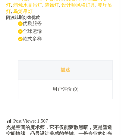
复
灯
,
蜡烛水晶吊灯
,
装饰灯
,
设计师风格灯具
,
餐厅吊
古
灯
,
鸟笼吊灯
装
阿波菲斯灯饰优质
饰
优质服务
水
全球运输
晶
鸟
款式多样
笼
吊
灯
数
量
描述
用户评价 (0)
Post Views:
1,507
光是空间的魔术师，它不仅能驱散黑暗，更是塑造
空间情绪、凸显设计美感的关键。一份专业的灯光