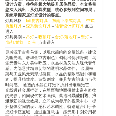
设计方案，往往能极大地提升居住品质。本文将带
您深入浅出，从灯具类型、核心参数到空间布局，
系统掌握家居灯光设计的要点。
灯具风格 –
loft复古灯具
–
东南亚泰式灯具
–
中式
典雅灯具
–
森系装饰灯具
–
轻奢设计师灯具
点击
进入
灯具类别 –
吊灯
–
吸顶灯
–
台灯/落地灯
–
壁灯
–
筒灯/射灯
–
灯带
点击进入
灵感源于古典鸟笼，以现代简约的金属线条（建议
为哑光黑、奢华金或古铜色）勾勒出优雅骨架，鸟
笼元素与东方美学呼应，水晶材质又注入现代奢华
感。内部悬挂精致切割的透明水晶饰件。
​ 金属框
架与工业风元素形成碰撞，水晶的精致感能中和粗
犷，提升精致度。造型别致，兼具复古韵味与当代
时尚感。 通透的水晶在灯光下折射出璀璨光芒，
光线透过金属框架，在墙面和地面投射出富有韵律
的光影，如同现代艺术画作。营造出​
​晶莹剔透、浪
漫梦幻​
​的视觉效果。立即成为餐厅的视觉中心，提
升整体空间的设计感和艺术调性。特别适合用于长
桌或卡座区域，通过重复悬挂，能无形中划分用餐