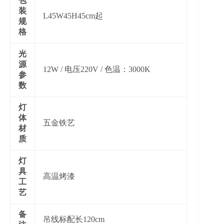
​包
装
L45W45H45cm起
规
格​
​光
源
12W / 电压220V / 色温：3000K
参
数​
​灯
体
五金铁艺
材
质​
​灯
具
高温烤漆
工
艺​
​备
吊线标配长120cm