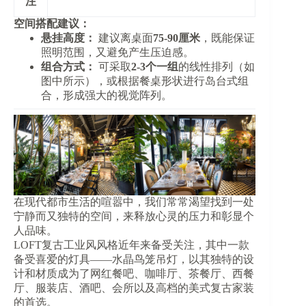
注​
空间搭配建议：​
​悬挂高度：​
​ 建议离桌面​
​75-90厘米​
​，既能保证
照明范围，又避免产生压迫感。
​组合方式：​
​ 可采取​
​2-3个一组​
​的线性排列（如
图中所示），或根据餐桌形状进行岛台式组
合，形成强大的视觉阵列。
在现代都市生活的喧嚣中，我们常常渴望找到一处
宁静而又独特的空间，来释放心灵的压力和彰显个
人品味。
LOFT复古工业风风格近年来备受关注，其中一款
备受喜爱的灯具——水晶鸟笼吊灯，以其独特的设
计和材质成为了网红餐吧、咖啡厅、茶餐厅、西餐
厅、服装店、酒吧、会所以及高档的美式复古家装
的首选。