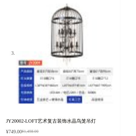
JY20002-LOFT艺术复古装饰水晶鸟笼吊灯
¥
749.00
¥
1,498.00
原
当