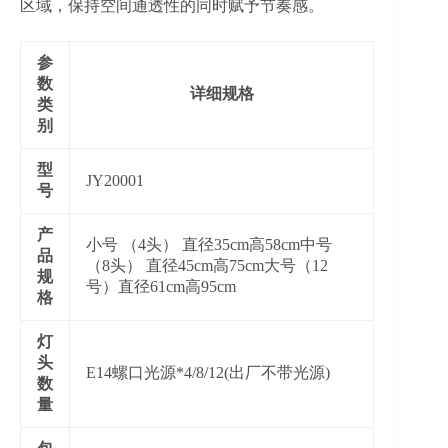
区域，保持空间通透性的同时赋予节奏感。
参
数
详细规格
类
别
​型
JY20001
号​
​产
小号 （4头） 直径35cm高58cm中号
品
（8头） 直径45cm高75cm大号（12
规
号）直径61cm高95cm
格​
​灯
头
E14螺口光源*4/8/12(出厂不带光源)
数
量​