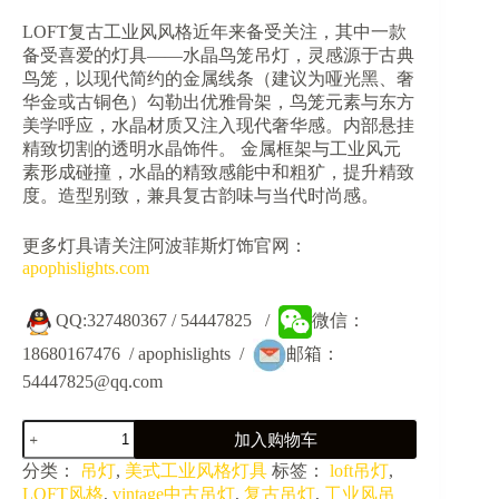
价
前
LOFT复古工业风风格近年来备受关注，其中一款
为：
价
备受喜爱的灯具——水晶鸟笼吊灯，灵感源于古典
¥1,498.00。
格
鸟笼，以现代简约的金属线条（建议为哑光黑、奢
为：
华金或古铜色）勾勒出优雅骨架，鸟笼元素与东方
¥749.00。
美学呼应，水晶材质又注入现代奢华感。内部悬挂
精致切割的透明水晶饰件。​​ 金属框架与工业风元
素形成碰撞，水晶的精致感能中和粗犷，提升精致
度。造型别致，兼具复古韵味与当代时尚感。
更多灯具请关注阿波菲斯灯饰官网：
apophislights.com
QQ:327480367 / 54447825 /
微信：
18680167476 / apophislights /
邮箱：
54447825@qq.com
JY20002-
加入购物车
LOFT
艺
分类：
吊灯
,
美式工业风格灯具
标签：
loft吊灯
,
术
LOFT风格
,
vintage中古吊灯
,
复古吊灯
,
工业风吊