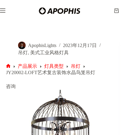
跳
至
购
内
物
容
车
ApophisLights
2023年12月17日
吊灯
,
美式工业风格灯具
产品展示
灯具类型
吊灯
首
JY20002-LOFT艺术复古装饰水晶鸟笼吊灯
页
咨询