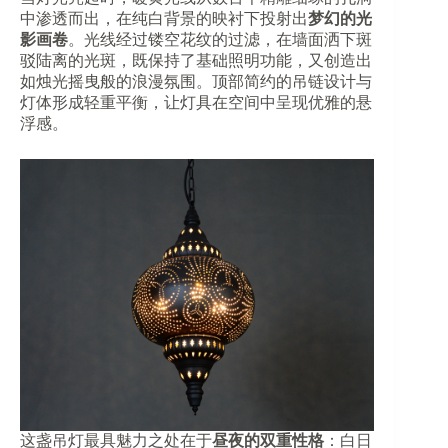
中渗透而出，在纯白背景的映衬下投射出​
​梦幻的光
影画卷​
​。光线经过镂空花纹的过滤，在墙面洒下斑
驳陆离的光斑，既保持了基础照明功能，又创造出
如烛光摇曳般的浪漫氛围。顶部简约的吊链设计与
灯体形成轻重平衡，让灯具在空间中呈现优雅的悬
浮感。
这盏吊灯最具魅力之处在于​
​昼夜的双重性格​
​：白日