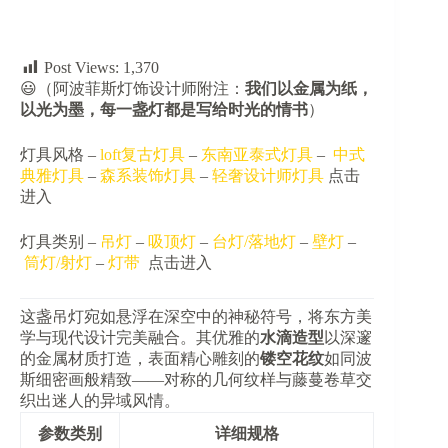
Post Views:
1,370
😃（阿波菲斯灯饰设计师附注：​
​我们以金属为纸，
以光为墨，每一盏灯都是写给时光的情书​
​）
灯具风格 –
loft复古灯具
–
东南亚泰式灯具
–
中式
典雅灯具
–
森系装饰灯具
–
轻奢设计师灯具
点击
进入
灯具类别 –
吊灯
–
吸顶灯
–
台灯/落地灯
–
壁灯
–
筒灯/射灯
–
灯带
点击进入
这盏吊灯宛如悬浮在深空中的神秘符号，将东方美
学与现代设计完美融合。其优雅的​
​水滴造型​
​以深邃
的金属材质打造，表面精心雕刻的​
​镂空花纹​
​如同波
斯细密画般精致——对称的几何纹样与藤蔓卷草交
织出迷人的异域风情。
参数类别
详细规格