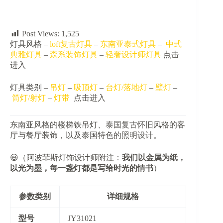
Post Views:
1,525
灯具风格 –
loft复古灯具
–
东南亚泰式灯具
–
中式
典雅灯具
–
森系装饰灯具
–
轻奢设计师灯具
点击
进入
灯具类别 –
吊灯
–
吸顶灯
–
台灯/落地灯
–
壁灯
–
筒灯/射灯
–
灯带
点击进入
东南亚风格的楼梯铁吊灯、泰国复古怀旧风格的客
厅与餐厅装饰，以及泰国特色的照明设计。
😃（阿波菲斯灯饰设计师附注：​
​我们以金属为纸，
以光为墨，每一盏灯都是写给时光的情书​
​）
参数类别
详细规格
​型号​
JY31021