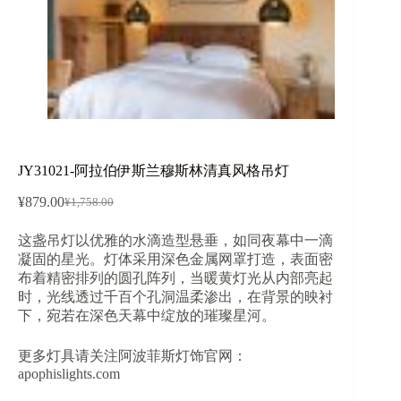
JY31021-阿拉伯伊斯兰穆斯林清真风格吊灯
¥
879.00
¥
1,758.00
原
当
价
前
这盏吊灯以优雅的水滴造型悬垂，如同夜幕中一滴
为：
价
凝固的星光。灯体采用深色金属网罩打造，表面密
¥1,758.00。
格
布着精密排列的圆孔阵列，当暖黄灯光从内部亮起
为：
时，光线透过千百个孔洞温柔渗出，在背景的映衬
¥879.00。
下，宛若在深色天幕中绽放的璀璨星河。
更多灯具请关注阿波菲斯灯饰官网：
apophislights.com