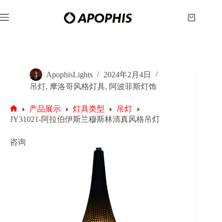
跳
至
购
内
物
容
车
ApophisLights
2024年2月4日
吊灯
,
摩洛哥风格灯具
,
阿波菲斯灯饰
产品展示
灯具类型
吊灯
首
JY31021-阿拉伯伊斯兰穆斯林清真风格吊灯
页
咨询