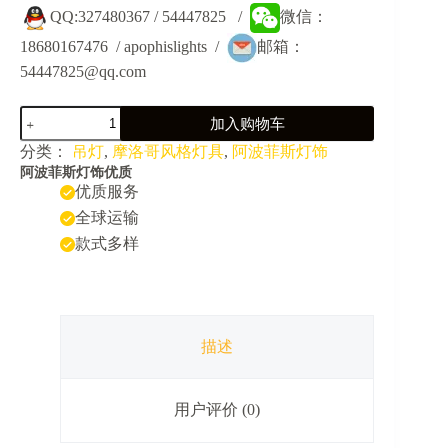
QQ:327480367 / 54447825 /
微信：
18680167476 / apophislights /
邮箱：
54447825@qq.com
JY31021-
加入购物车
阿
拉
分类：
吊灯
,
摩洛哥风格灯具
,
阿波菲斯灯饰
伯
阿波菲斯灯饰优质
伊
优质服务
斯
全球运输
兰
款式多样
穆
斯
林
清
真
风
描述
格
吊
灯
用户评价 (0)
数
量