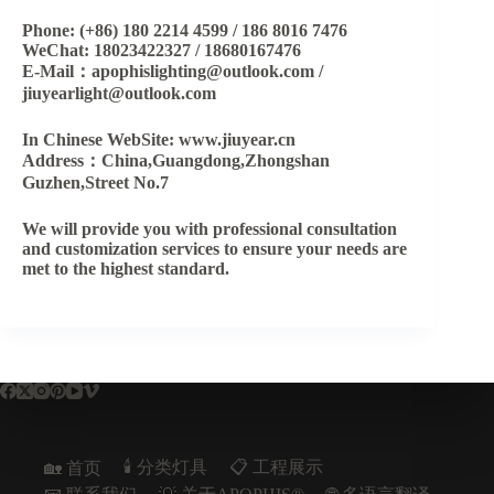
Phone: (+86) 180 2214 4599 / 186 8016 7476
WeChat: 18023422327 / 18680167476
E-Mail：apophislighting@outlook.com /
jiuyearlight@outlook.com
In Chinese WebSite: www.jiuyear.cn
Address：China,Guangdong,Zhongshan
Guzhen,Street No.7
We will provide you with professional consultation
and customization services to ensure your needs are
met to the highest standard.
🕯️ 分类灯具
📋︎ 工程展示
🏡 首页