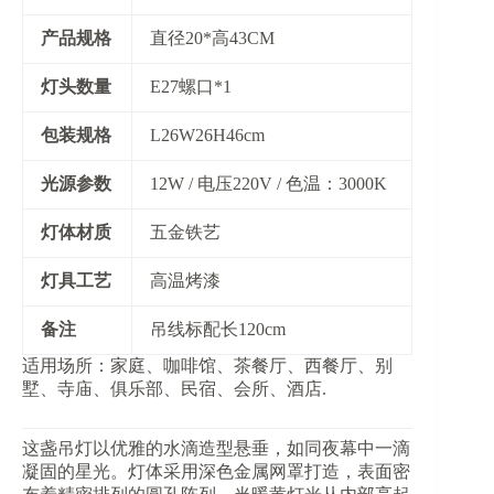
​产品规格​
直径20*高43CM
​灯头数量​
E27螺口*1
​包装规格​
L26W26H46cm
​光源参数​
12W / 电压220V / 色温：3000K
​灯体材质​
五金铁艺
​灯具工艺​
高温烤漆
​备注​
吊线标配长120cm
适用场所：家庭、咖啡馆、茶餐厅、西餐厅、别
墅、寺庙、俱乐部、民宿、会所、酒店.
这盏吊灯以优雅的水滴造型悬垂，如同夜幕中一滴
凝固的星光。灯体采用深色金属网罩打造，表面密