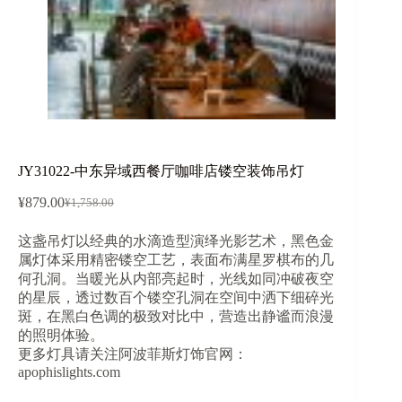
JY31022-中东异域西餐厅咖啡店镂空装饰吊灯
¥
879.00
¥
1,758.00
原
当
价
前
这盏吊灯以经典的水滴造型演绎光影艺术，黑色金
为：
价
属灯体采用精密镂空工艺，表面布满星罗棋布的几
¥1,758.00。
格
何孔洞。当暖光从内部亮起时，光线如同冲破夜空
为：
的星辰，透过数百个镂空孔洞在空间中洒下细碎光
¥879.00。
斑，在黑白色调的极致对比中，营造出静谧而浪漫
的照明体验。
更多灯具请关注阿波菲斯灯饰官网：
apophislights.com