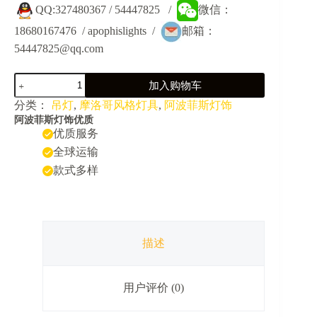
QQ:327480367 / 54447825 /
微信：
18680167476 / apophislights /
邮箱：
54447825@qq.com
JY31022-
加入购物车
中
东
分类：
吊灯
,
摩洛哥风格灯具
,
阿波菲斯灯饰
异
阿波菲斯灯饰优质
域
优质服务
西
全球运输
餐
款式多样
厅
咖
啡
店
镂
空
描述
装
饰
吊
用户评价 (0)
灯
数