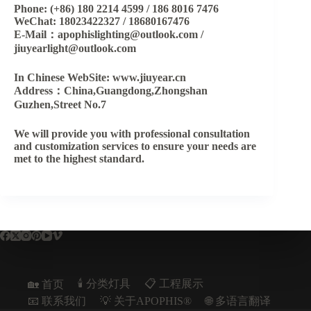
Phone: (+86) 180 2214 4599 / 186 8016 7476
WeChat: 18023422327 / 18680167476
E-Mail：apophislighting@outlook.com /
jiuyearlight@outlook.com
In Chinese WebSite: www.jiuyear.cn
Address：China,Guangdong,Zhongshan
Guzhen,Street No.7
We will provide you with professional consultation
and customization services to ensure your needs are
met to the highest standard.
🕯️ 分类灯具
📋︎ 工程展示
🏡 首页
📧 联系我们
💡 关于APOPHIS®
🌐 多语言翻译