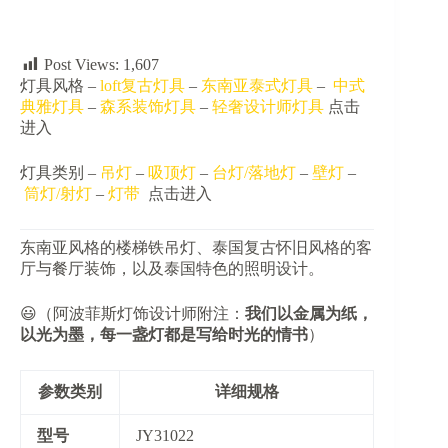
量
Post Views:
1,607
灯具风格 –
loft复古灯具
–
东南亚泰式灯具
–
中式
典雅灯具
–
森系装饰灯具
–
轻奢设计师灯具
点击
进入
灯具类别 –
吊灯
–
吸顶灯
–
台灯/落地灯
–
壁灯
–
筒灯/射灯
–
灯带
点击进入
东南亚风格的楼梯铁吊灯、泰国复古怀旧风格的客
厅与餐厅装饰，以及泰国特色的照明设计。
😃（阿波菲斯灯饰设计师附注：​
​我们以金属为纸，
以光为墨，每一盏灯都是写给时光的情书​
​）
参数类别
详细规格
​型号​
JY31022