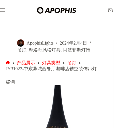
跳
至
购
内
物
容
车
ApophisLights
2024年2月4日
吊灯
,
摩洛哥风格灯具
,
阿波菲斯灯饰
产品展示
灯具类型
吊灯
首
JY31022-中东异域西餐厅咖啡店镂空装饰吊灯
页
咨询