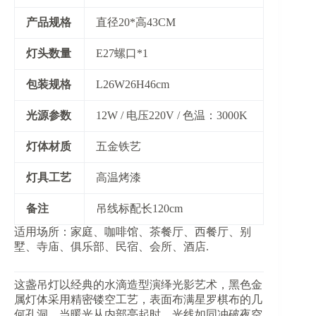
​产品规格​
直径20*高43CM
​灯头数量​
E27螺口*1
​包装规格​
L26W26H46cm
​光源参数​
12W / 电压220V / 色温：3000K
​灯体材质​
五金铁艺
​灯具工艺​
高温烤漆
​备注​
吊线标配长120cm
适用场所：家庭、咖啡馆、茶餐厅、西餐厅、别
墅、寺庙、俱乐部、民宿、会所、酒店.
这盏吊灯以经典的水滴造型演绎光影艺术，黑色金
属灯体采用精密镂空工艺，表面布满星罗棋布的几
何孔洞。当暖光从内部亮起时，光线如同冲破夜空