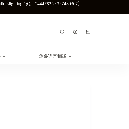
lighting QQ：54447825 / 327480367】
购
物
车
®
🌐 多语言翻译