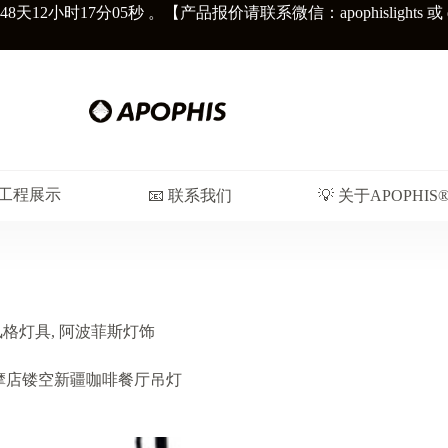
48天
12小时17分07秒
。【产品报价请联系微信：apophislights 或 diors
︎ 工程展示
📧 联系我们
💡 关于APOPHIS
风格灯具
,
阿波菲斯灯饰
哥按摩店镂空新疆咖啡餐厅吊灯