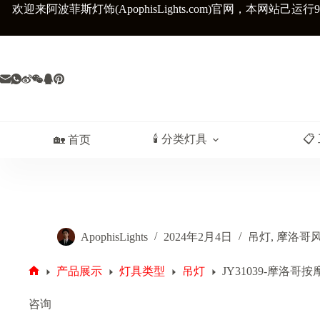
跳
欢迎来阿波菲斯灯饰(ApophisLights.com)官网，
本网站己运行9
至
内
容
🕯️ 分类灯具
📋
🏡 首页
ApophisLights
2024年2月4日
吊灯
,
摩洛哥
产品展示
灯具类型
吊灯
JY31039-摩洛
首
页
咨询