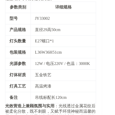
参数类别
详细规格
​型号​
JY33002
​产品规格​
直径29高50cm
​灯头数量​
E27螺口*1
​包装规格​
L36W36H51cm
​光源参数​
12W / 电压220V / 色温：3000K
​灯体材质​
五金铁艺
​灯具工艺​
高温烤漆
​备注​
吊线标配长120cm
​光效营造上兼顾氛围与实用​
​：光线透过金属花纹后
被柔化分散，既不刺眼，又赋予环境神秘而温馨的