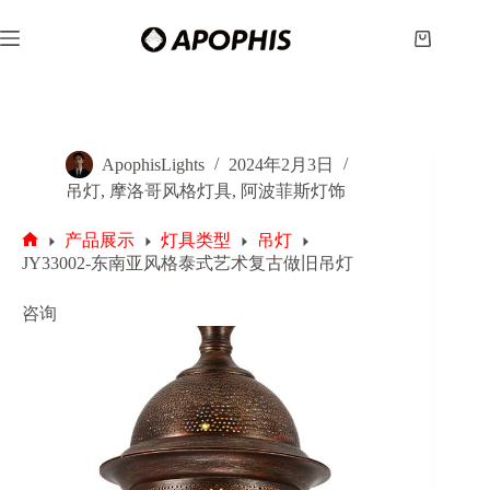
跳
至
购
内
物
容
车
ApophisLights
2024年2月3日
吊灯
,
摩洛哥风格灯具
,
阿波菲斯灯饰
产品展示
灯具类型
吊灯
首
JY33002-东南亚风格泰式艺术复古做旧吊灯
页
咨询