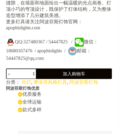
缝隙，在墙面和地面绘出一幅温暖的光点画卷。灯
顶小巧的穹顶设计，既保护了灯体结构，又为整体
造型增添了几分建筑美感。
更多灯具请关注阿波菲斯灯饰官网：
apophislights.com
QQ:327480367 / 54447825 /
微信：
18680167476 / apophislights /
邮箱：
54447825@qq.com
JY33002-
加入购物车
东
南
分类：
吊灯
,
摩洛哥风格灯具
,
阿波菲斯灯饰
亚
阿波菲斯灯饰优质
风
优质服务
格
全球运输
泰
款式多样
式
艺
术
复
古