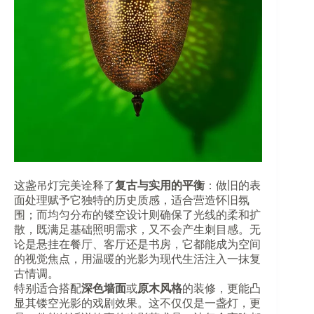
这盏吊灯完美诠释了​
​复古与实用的平衡​
​：做旧的表
面处理赋予它独特的历史质感，适合营造怀旧氛
围；而均匀分布的镂空设计则确保了光线的柔和扩
散，既满足基础照明需求，又不会产生刺目感。无
论是悬挂在餐厅、客厅还是书房，它都能成为空间
的视觉焦点，用温暖的光影为现代生活注入一抹复
古情调。
特别适合搭配​
​深色墙面​
​或​
​原木风格​
​的装修，更能凸
显其镂空光影的戏剧效果。这不仅仅是一盏灯，更