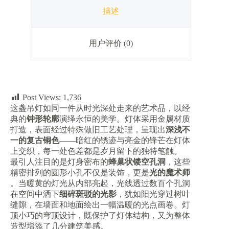
做
描述
旧
吊
灯
用户评价 (0)
数
量
Post Views:
1,736
这盏吊灯如同一件从时光深处走来的艺术品，以经
典的​
​钟形轮廓​
​演绎永恒的美学。灯体采用金属材质
打造，表面经过特殊做旧工艺处理，呈现出​
​深浅不
一的复古铜色​
​——暗红的锈迹与亮金的锋芒在灯体
上交织，每一处色差都是岁月留下的独特笔触。
最引人注目的是灯身密布的​
​蜂巢状镂空孔洞​
​，这些
精密排列的圆形小孔不仅是装饰，更是​
​光的魔术师​
。当暖黄的灯光从内部亮起，光线透过数百个孔洞
在空间中洒下​
​细碎斑驳的光影​
​，犹如阳光穿过树叶
缝隙，在墙面和地面绘出一幅温暖的光点画卷。灯
顶小巧的穹顶设计，既保护了灯体结构，又为整体
造型增添了几分建筑美感。