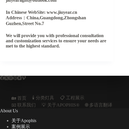
jiuyearlight@outlook.com
In Chinese WebSite: www.jiuyear.cn
Address：China,Guangdong,Zhongshan
Guzhen,Street No.7
We will provide you with professional consultation
and customization services to ensure your needs are
met to the highest standard.
🕯️ 分类灯具
📋︎ 工程展示
🏡 首页
📧 联系我们
💡 关于APOPHIS®
🌐 多语言翻译
About Us
关于Apophis
案例展示