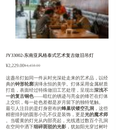
JY33002-东南亚风格泰式艺术复古做旧吊灯
¥
2,229.00
¥
4,458.00
原
当
价
前
这盏吊灯如同一件从时光深处走来的艺术品，以经
为：
价
典的​
​钟形轮廓​
​演绎永恒的美学。灯体采用金属材质
¥4,458.00。
格
打造，表面经过特殊做旧工艺处理，呈现出​
​深浅不
为：
一的复古铜色​
​——暗红的锈迹与亮金的锋芒在灯体
¥2,229.00。
上交织，每一处色差都是岁月留下的独特笔触。
最引人注目的是灯身密布的​
​蜂巢状镂空孔洞​
​，这些
精密排列的圆形小孔不仅是装饰，更是​
​光的魔术师​
。当暖黄的灯光从内部亮起，光线透过数百个孔洞
在空间中洒下​
​细碎斑驳的光影​
​，犹如阳光穿过树叶