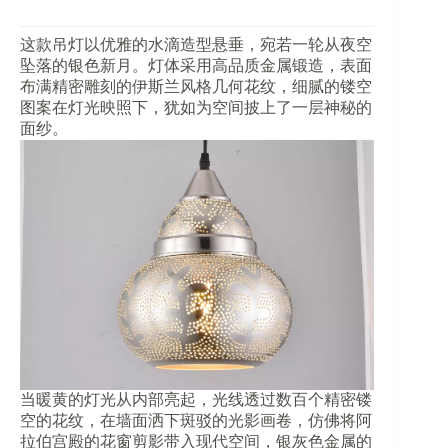
这款吊灯以优雅的水滴造型悬垂，宛若一轮从夜空
坠落的银色新月。灯体采用高品质金属锻造，表面
布满精密雕刻的伊斯兰风格几何花纹，细腻的镂空
图案在灯光映照下，犹如为空间披上了一层神秘的
面纱。
当暖黄的灯光从内部亮起，光线透过数百个精密镂
空的花纹，在墙面洒下斑驳的光影画卷，仿佛将阿
拉伯宫殿的花窗剪影带入现代空间，银灰色金属的