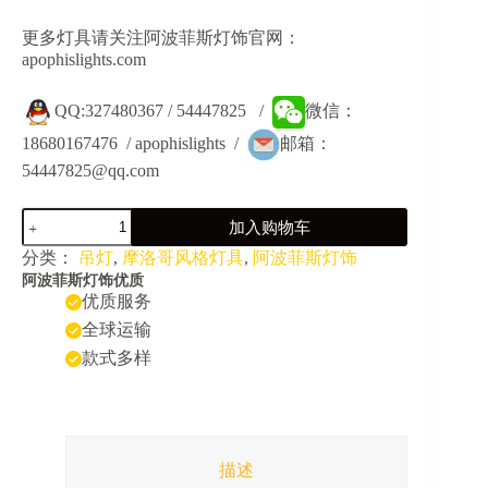
更多灯具请关注阿波菲斯灯饰官网：
apophislights.com
QQ:327480367 / 54447825 /
微信：
18680167476 / apophislights /
邮箱：
54447825@qq.com
JY34003-
加入购物车
新
疆
分类：
吊灯
,
摩洛哥风格灯具
,
阿波菲斯灯饰
穆
阿波菲斯灯饰优质
斯
优质服务
林
全球运输
餐
款式多样
厅
咖
啡
厅
装
饰
描述
吊