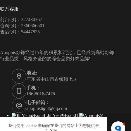
联系客服
前台QQ：327480367
咨询QQ：2360666501
售后QQ：54447825
Apophis灯饰经过15年的积累和沉淀，已经成为高端灯饰
行业品类、风格齐全的的综合品类灯饰品牌!
地址:
广东省中山市古镇镇七坊
手机：
186-8016-7476
电子邮箱：
apophislight@qq.com
JiuYear®Brand
|
Apophis®Brand
|
LeePoetNote
|
我们使用 cookie 来确保在我们的网站上为您提供最
1688.com
| 🍓
XiaoHongShu
|