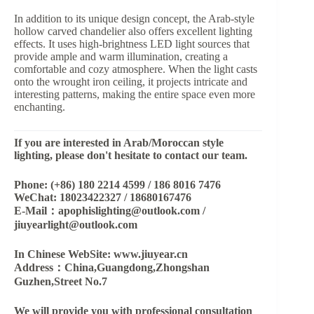
In addition to its unique design concept, the Arab-style
hollow carved chandelier also offers excellent lighting
effects. It uses high-brightness LED light sources that
provide ample and warm illumination, creating a
comfortable and cozy atmosphere. When the light casts
onto the wrought iron ceiling, it projects intricate and
interesting patterns, making the entire space even more
enchanting.
If you are interested in Arab/Moroccan style
lighting, please don't hesitate to contact our team.
Phone: (+86) 180 2214 4599 / 186 8016 7476
WeChat: 18023422327 / 18680167476
E-Mail：apophislighting@outlook.com /
jiuyearlight@outlook.com
In Chinese WebSite: www.jiuyear.cn
Address：China,Guangdong,Zhongshan
Guzhen,Street No.7
We will provide you with professional consultation