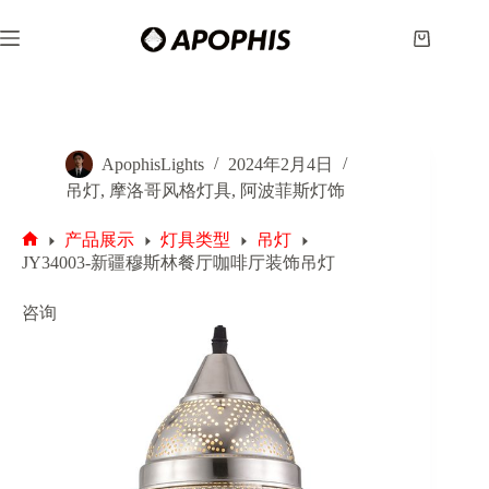
跳
至
购
内
物
容
车
ApophisLights
2024年2月4日
吊灯
,
摩洛哥风格灯具
,
阿波菲斯灯饰
产品展示
灯具类型
吊灯
首
JY34003-新疆穆斯林餐厅咖啡厅装饰吊灯
页
咨询