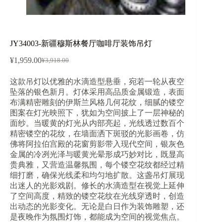
JY34003-新疆穆斯林餐厅咖啡厅装饰吊灯
¥
1,959.00
¥
3,918.00
原
当
价
前
这款吊灯以优雅的水滴造型悬垂，宛若一轮从夜空
为：
价
坠落的银色新月。灯体采用高品质金属锻造，表面
¥3,918.00。
格
布满精密雕刻的伊斯兰风格几何花纹，细腻的镂空
为：
图案在灯光映照下，犹如为空间披上了一层神秘的
¥1,959.00。
面纱。当暖黄的灯光从内部亮起，光线透过数百个
精密镂空的花纹，在墙面洒下斑驳的光影画卷，仿
佛将阿拉伯宫殿的花窗剪影带入现代空间，银灰色
金属的冷冽光泽与暖黄光晕形成巧妙对比，既显高
贵典雅，又营造温馨氛围，每个镂空花纹都经过精
细打磨，确保光线柔和均匀地扩散。这盏吊灯展现
出迷人的光影戏剧。修长的水滴造型在视觉上延伸
了空间高度，精致的镂空花纹在光线穿透时，创造
出动态的光影变化。无论是白日作为装饰雕塑，还
是夜晚作为氛围灯饰，都能成为空间的视觉焦点。