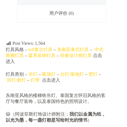
灯
数
用户评价 (0)
量
Post Views:
1,564
灯具风格 –
loft复古灯具
–
东南亚泰式灯具
–
中式
典雅灯具
–
森系装饰灯具
–
轻奢设计师灯具
点击
进入
灯具类别 –
吊灯
–
吸顶灯
–
台灯/落地灯
–
壁灯
–
筒灯/射灯
–
灯带
点击进入
东南亚风格的楼梯铁吊灯、泰国复古怀旧风格的客
厅与餐厅装饰，以及泰国特色的照明设计。
😃（阿波菲斯灯饰设计师附注：​
​我们以金属为纸，
以光为墨，每一盏灯都是写给时光的情书​
​）