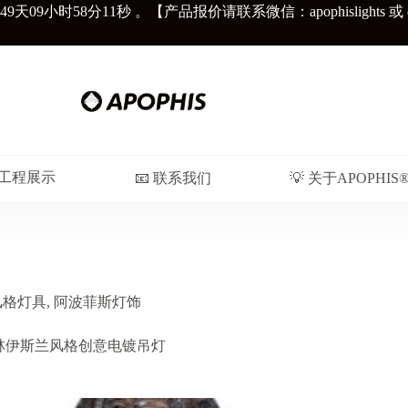
49天
09小时58分12秒
。【产品报价请联系微信：apophislights 或 diors
︎ 工程展示
📧 联系我们
💡 关于APOPHIS
风格灯具
,
阿波菲斯灯饰
穆斯林伊斯兰风格创意电镀吊灯