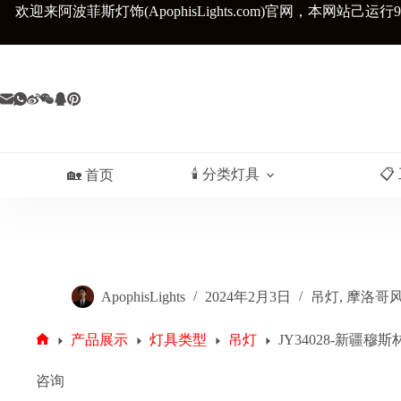
跳
欢迎来阿波菲斯灯饰(ApophisLights.com)官网，
本网站己运行9
至
内
容
🕯️ 分类灯具
📋
🏡 首页
ApophisLights
2024年2月3日
吊灯
,
摩洛哥
产品展示
灯具类型
吊灯
JY34028-新疆
首
页
咨询