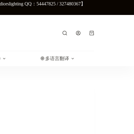
lighting QQ：54447825 / 327480367】
购
物
车
®
🌐 多语言翻译