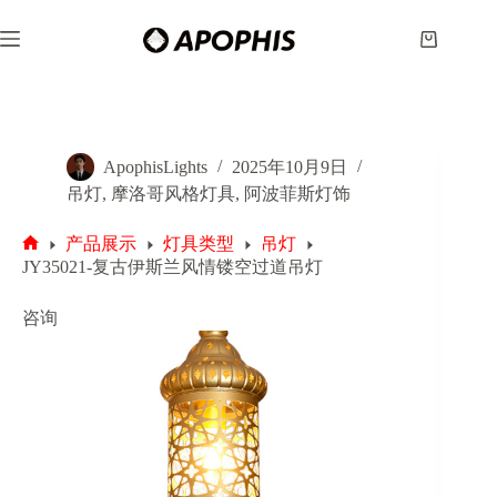
跳
至
购
内
物
容
车
ApophisLights
2025年10月9日
吊灯
,
摩洛哥风格灯具
,
阿波菲斯灯饰
产品展示
灯具类型
吊灯
首
JY35021-复古伊斯兰风情镂空过道吊灯
页
咨询