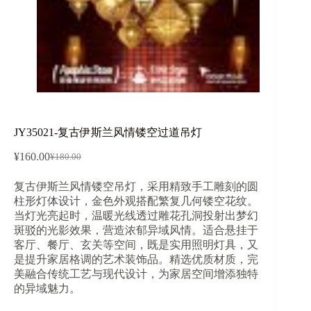
JY35021-复古伊斯兰风情镂空过道吊灯
¥
160.00
¥
180.00
原
当
价
前
复古伊斯兰风情镂空吊灯，采用精致手工雕刻的圆
为：
价
柱形灯体设计，金色外观搭配繁复几何镂空花纹。
¥180.00。
格
当灯光亮起时，温暖光线透过雕花孔洞投射出梦幻
为：
斑驳的光影效果，营造浓郁异域风情。适合悬挂于
¥160.00。
客厅、餐厅、玄关等空间，既是实用照明灯具，又
是提升家居格调的艺术装饰品。精选优质材质，完
美融合传统工艺与现代设计，为家居空间增添独特
的异域魅力。