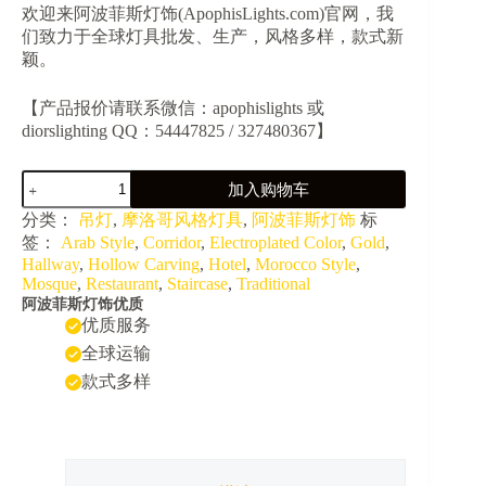
欢迎来阿波菲斯灯饰(ApophisLights.com)官网，我
们致力于全球灯具批发、生产，风格多样，款式新
颖。
【产品报价请联系微信：apophislights 或
diorslighting QQ：54447825 / 327480367】
JY35021-
加入购物车
复
古
分类：
吊灯
,
摩洛哥风格灯具
,
阿波菲斯灯饰
标
伊
签：
Arab Style
,
Corridor
,
Electroplated Color
,
Gold
,
斯
Hallway
,
Hollow Carving
,
Hotel
,
Morocco Style
,
兰
Mosque
,
Restaurant
,
Staircase
,
Traditional
风
阿波菲斯灯饰优质
情
优质服务
镂
全球运输
空
款式多样
过
道
吊
灯
数