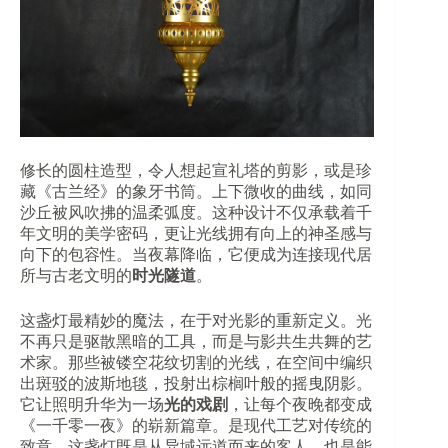
修长的圆柱造型，令人想起宣礼塔的剪影，或是珍
藏《古兰经》的象牙书筒。上下微收的曲线，如同
沙丘被风吹拂的温柔弧度。这种设计不仅承载着千
年文明的美学密码，更让光线拥有向上的神圣感与
向下的包容性。当夜幕降临，它便成为连接现代居
所与古老文明的​
​时光隧道​
​。
这盏灯最精妙的魔法，在于对光影的重新定义。光
不再只是驱散黑暗的工具，而是与影共生共舞的艺
术家。那些被镂空花纹切割的光线，在空间中编织
出斑驳的波斯地毯，投射出棕榈叶般的摇曳阴影。
它让照明升华为一场​
​光的戏剧​
​，让每个夜晚都变成
《一千零一夜》的崭新篇章。是现代工艺对传统的
致意。这盏灯既是从异域远道而来的客人，也是能