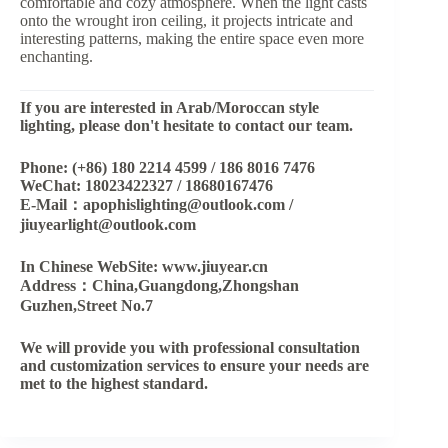
comfortable and cozy atmosphere. When the light casts
onto the wrought iron ceiling, it projects intricate and
interesting patterns, making the entire space even more
enchanting.
If you are interested in Arab/Moroccan style
lighting, please don't hesitate to contact our team.
Phone: (+86) 180 2214 4599 / 186 8016 7476
WeChat: 18023422327 / 18680167476
E-Mail：apophislighting@outlook.com /
jiuyearlight@outlook.com
In Chinese WebSite: www.jiuyear.cn
Address：China,Guangdong,Zhongshan
Guzhen,Street No.7
We will provide you with professional consultation
and customization services to ensure your needs are
met to the highest standard.