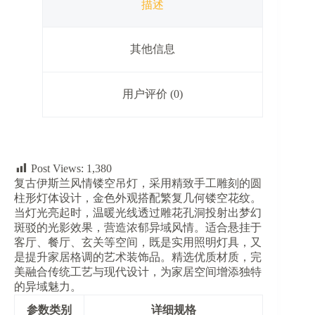
量
描述
其他信息
用户评价 (0)
Post Views:
1,380
复古伊斯兰风情镂空吊灯，采用精致手工雕刻的圆
柱形灯体设计，金色外观搭配繁复几何镂空花纹。
当灯光亮起时，温暖光线透过雕花孔洞投射出梦幻
斑驳的光影效果，营造浓郁异域风情。适合悬挂于
客厅、餐厅、玄关等空间，既是实用照明灯具，又
是提升家居格调的艺术装饰品。精选优质材质，完
美融合传统工艺与现代设计，为家居空间增添独特
的异域魅力。
参数类别
详细规格