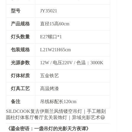
​型号​
JY35021
​产品规格​
直径15高60cm
​灯头数量​
E27螺口*1
​包装规格​
L21W21H65cm
​光源参数​
12W / 电压220V / 色温：3000K
​灯体材质​
五金铁艺
​灯具工艺​
高温烤漆
​备注​
吊线标配长120cm
SILDCOOK复古伊斯兰风情镂空吊灯｜手工雕刻
圆柱灯体客厅餐厅玄关装饰灯｜异域光影艺术😃
​《鎏金密语：一盏吊灯的光影天方夜谭》​