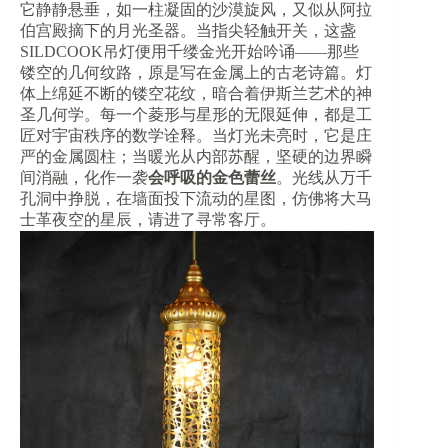
它静静悬垂，如一柱凝固的沙漠旋风，又似从阿拉
伯宫殿摘下的月光圣器。当指尖轻触开关，这盏
SILDCOOK吊灯便用千缕金光开始吟诵——那些
镂空的几何纹路，原是写在金属上的古老诗篇。灯
体上绵延不断的镂空花纹，暗合着伊斯兰艺术的神
圣几何学。每一个菱形与星形的无限延伸，都是工
匠对宇宙秩序的数学诠释。当灯光未亮时，它是庄
严的金属圆柱；当暖光从内部苏醒，坚硬的边界瞬
间消融，化作一袭​
​会呼吸的金色蕾丝​
​。光线从万千
孔洞中挣脱，在墙面投下流动的星图，仿佛将大马
士革夜空的星辰，请进了寻常客厅。