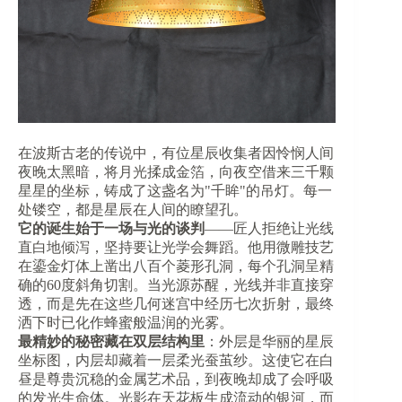
在波斯古老的传说中，有位星辰收集者因怜悯人间
夜晚太黑暗，将月光揉成金箔，向夜空借来三千颗
星星的坐标，铸成了这盏名为"千眸"的吊灯。每一
处镂空，都是星辰在人间的瞭望孔。
​它的诞生始于一场与光的谈判​
​——匠人拒绝让光线
直白地倾泻，坚持要让光学会舞蹈。他用微雕技艺
在鎏金灯体上凿出八百个菱形孔洞，每个孔洞呈精
确的60度斜角切割。当光源苏醒，光线并非直接穿
透，而是先在这些几何迷宫中经历七次折射，最终
洒下时已化作蜂蜜般温润的光雾。
​最精妙的秘密藏在双层结构里​
​：外层是华丽的星辰
坐标图，内层却藏着一层柔光蚕茧纱。这使它在白
昼是尊贵沉稳的金属艺术品，到夜晚却成了会呼吸
的发光生命体。光影在天花板生成流动的银河，而