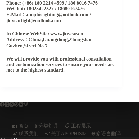
Phone: (+86) 180 2214 4599 / 186 8016 7476
WeChat: 18023422327 / 18680167476
E-Mail：apophislighting@outlook.com /
jiuyearlight@outlook.com
In Chinese WebSite: www.jiuyear.cn
Address：China,Guangdong,Zhongshan
Guzhen,Street No.7
We will provide you with professional consultation
and customization services to ensure your needs are
met to the highest standard.
🕯️ 分类灯具
📋︎ 工程展示
🏡 首页
📧 联系我们
💡 关于APOPHIS®
🌐 多语言翻译