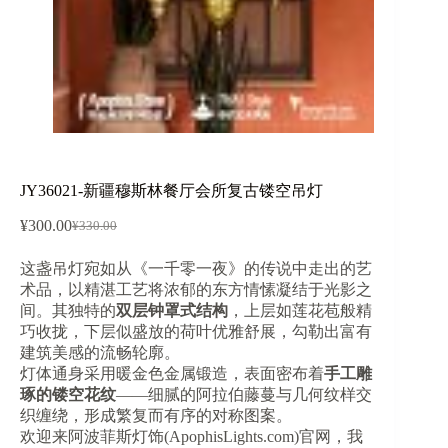
JY36021-新疆穆斯林餐厅会所复古镂空吊灯
¥
300.00
¥
330.00
原
当
价
前
这盏吊灯宛如从《一千零一夜》的传说中走出的艺
为：
价
术品，以精湛工艺将浓郁的东方情愫凝结于光影之
¥330.00。
格
间。其独特的​
​双层钟罩式结构​
​，上层如莲花苞般精
为：
巧收拢，下层似盛放的荷叶优雅舒展，勾勒出富有
¥300.00。
建筑美感的流畅轮廓。
灯体通身采用暖金色金属锻造，表面密布着​
​手工雕
琢的镂空花纹​
​——细腻的阿拉伯藤蔓与几何纹样交
织缠绕，形成繁复而有序的对称图案。
欢迎来阿波菲斯灯饰(ApophisLights.com)官网，我