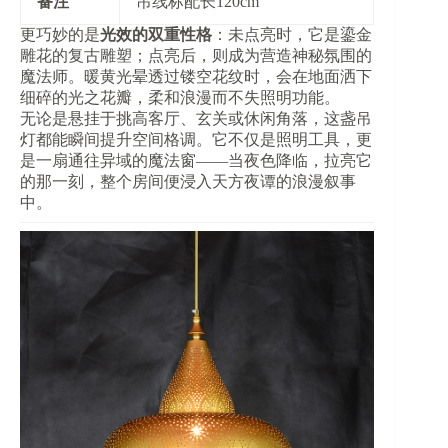
​备注​
吊线标配长120cm
更巧妙的是​
​光效的双重性格​
​：未点亮时，它是鎏金
雕花的复古雕塑；点亮后，则成为营造神秘氛围的
魔法师。暖黄光晕透过镂空花纹时，会在地面洒下
细碎的光之花瓣，柔和浪漫而不失照明功能。
无论是悬挂于挑高客厅、玄关或休闲角落，这盏吊
灯都能瞬间提升空间格调。它不仅是照明工具，更
是一扇通往异域的魔法窗——当夜色降临，拉亮它
的那一刻，整个房间便浸入天方夜谭的浪漫叙事
中。