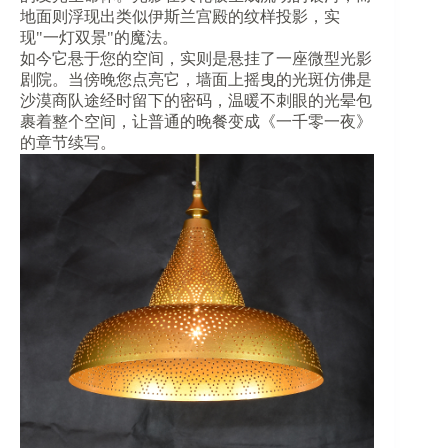
地面则浮现出类似伊斯兰宫殿的纹样投影，实
现"一灯双景"的魔法。
如今它悬于您的空间，实则是悬挂了一座微型光影
剧院。当傍晚您点亮它，墙面上摇曳的光斑仿佛是
沙漠商队途经时留下的密码，温暖不刺眼的光晕包
裹着整个空间，让普通的晚餐变成《一千零一夜》
的章节续写。