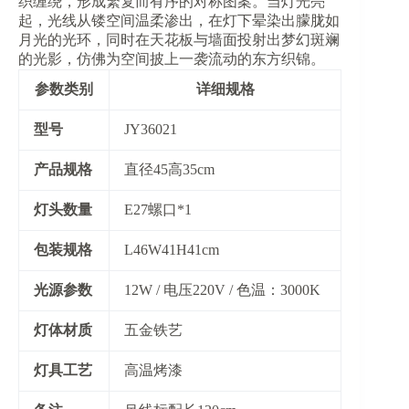
织缠绕，形成繁复而有序的对称图案。当灯光亮
起，光线从镂空间温柔渗出，在灯下晕染出朦胧如
月光的光环，同时在天花板与墙面投射出梦幻斑斓
的光影，仿佛为空间披上一袭流动的东方织锦。
参数类别
详细规格
​型号​
JY36021
​产品规格​
直径45高35cm
​灯头数量​
E27螺口*1
​包装规格​
L46W41H41cm
​光源参数​
12W / 电压220V / 色温：3000K
​灯体材质​
五金铁艺
​灯具工艺​
高温烤漆