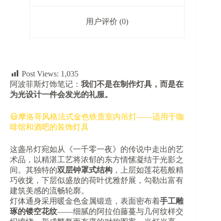
用户评价 (0)
Post Views:
1,035
阿波菲斯灯饰笔记：​
​我们不是在制作灯具，而是在
为光设计一件会发光的礼服。
😃摩洛哥风格法式金色铁质室内吊灯——适用于咖
啡馆和酒吧的装饰灯具
这盏吊灯宛如从《一千零一夜》的传说中走出的艺
术品，以精湛工艺将浓郁的东方情愫凝结于光影之
间。其独特的​
​双层钟罩式结构​
​，上层如莲花苞般精
巧收拢，下层似盛放的荷叶优雅舒展，勾勒出富有
建筑美感的流畅轮廓。
灯体通身采用暖金色金属锻造，表面密布着​
​手工雕
琢的镂空花纹​
​——细腻的阿拉伯藤蔓与几何纹样交