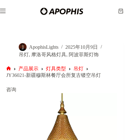
跳
至
购
内
物
容
车
ApophisLights
2025年10月9日
吊灯
,
摩洛哥风格灯具
,
阿波菲斯灯饰
产品展示
灯具类型
吊灯
首
JY36021-新疆穆斯林餐厅会所复古镂空吊灯
页
咨询