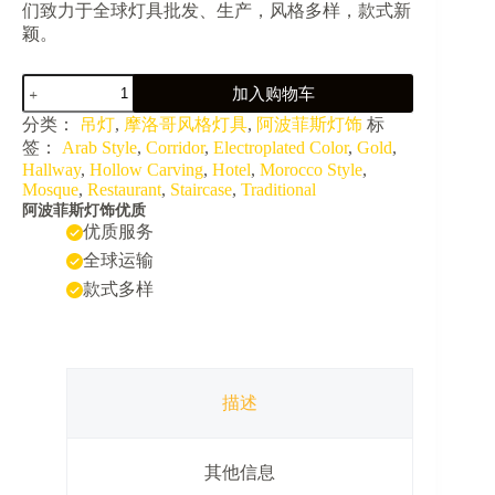
们致力于全球灯具批发、生产，风格多样，款式新
颖。
JY36021-
加入购物车
新
疆
分类：
吊灯
,
摩洛哥风格灯具
,
阿波菲斯灯饰
标
穆
签：
Arab Style
,
Corridor
,
Electroplated Color
,
Gold
,
斯
Hallway
,
Hollow Carving
,
Hotel
,
Morocco Style
,
林
Mosque
,
Restaurant
,
Staircase
,
Traditional
餐
阿波菲斯灯饰优质
厅
优质服务
会
全球运输
所
款式多样
复
古
镂
空
吊
灯
描述
数
量
其他信息