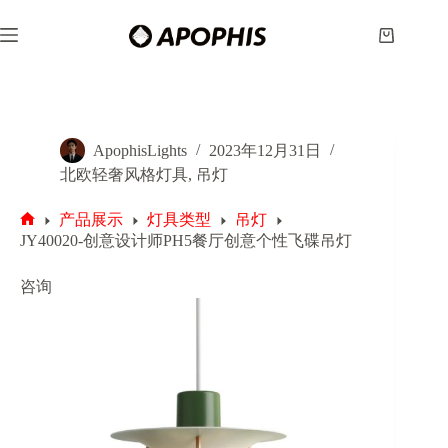
跳
至
购
内
物
容
车
ApophisLights
2023年12月31日
北欧轻奢风格灯具
,
吊灯
产品展示
灯具类型
吊灯
首
JY40020-创意设计师PH5餐厅创意个性飞碟吊灯
页
咨询