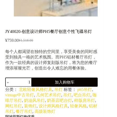
JY40020-创意设计师PH5餐厅创意个性飞碟吊灯
¥
759.00
¥
1,518.00
原
当
价
前
每个人都渴望在独特的空间里，享受美食的同时感
为：
价
受到独具一格的艺术氛围。而PH5铝材餐厅吊灯，
¥1,518.00。
格
作为一款经典的设计师复刻版吊灯，将为您的餐厅
为：
增添璀璨光芒，创造出令人难忘的用餐体验。
¥759.00。
JY40020-
加入购物车
创
意
分类：
北欧轻奢风格灯具
,
吊灯
标签：
ph5吊灯
,
设
vintage中古吊灯
,
几何艺术吊灯
,
吊灯
,
吧台吊灯
,
咖
计
啡厅吊灯
,
奶油风吊灯
,
奶茶店吧台灯
,
样版房吊灯
,
师
网红吊灯
,
装饰灯
,
设计师风格灯具
,
轻奢风格
,
铝材
PH5
吊灯
,
餐厅吊灯
,
高级装饰灯
餐
阿波菲斯灯饰优质