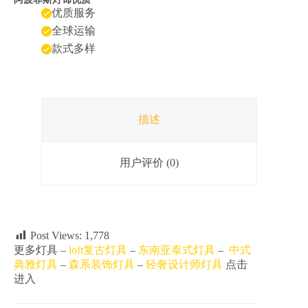
厅
优质服务
创
意
全球运输
个
款式多样
性
飞
碟
吊
灯
描述
数
量
用户评价 (0)
Post Views:
1,778
更多灯具 –
loft复古灯具
–
东南亚泰式灯具
–
中式
典雅灯具
–
森系装饰灯具
–
轻奢设计师灯具
点击
进入