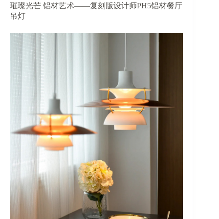
璀璨光芒 铝材艺术——复刻版设计师PH5铝材餐厅
吊灯