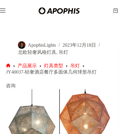
跳
至
购
内
物
容
车
ApophisLights
2023年12月18日
北欧轻奢风格灯具
,
吊灯
产品展示
灯具类型
吊灯
首
JY40037-轻奢酒店餐厅多面体几何球形吊灯
页
咨询