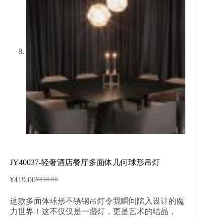
JY40037-轻奢酒店餐厅多面体几何球形吊灯
¥
419.00
¥
838.00
原
当
价
前
这款多面体球形不锈钢吊灯令我瞬间陷入设计的魔
为：
价
力世界！这不仅仅是一盏灯，更是艺术的结晶，
¥838.00。
格