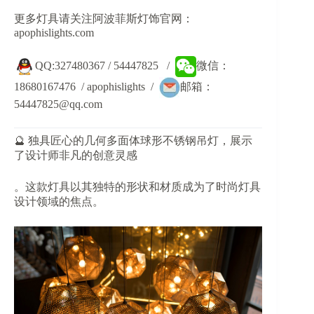
更多灯具请关注阿波菲斯灯饰官网：
apophislights.com
QQ:327480367 / 54447825 /
微信：
18680167476 / apophislights /
邮箱：
54447825@qq.com
🔮 独具匠心的几何多面体球形不锈钢吊灯，展示
了设计师非凡的创意灵感
。这款灯具以其独特的形状和材质成为了时尚灯具
设计领域的焦点。