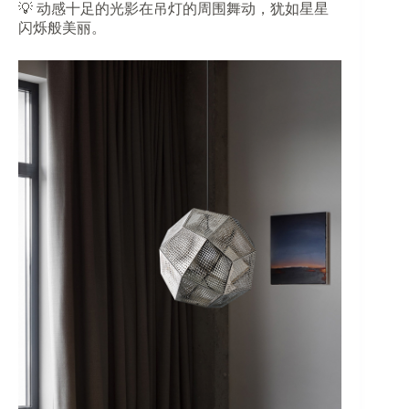
💡 动感十足的光影在吊灯的周围舞动，犹如星星
闪烁般美丽。