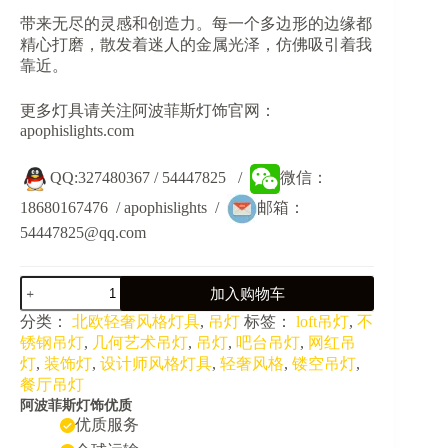
为：
带来无尽的灵感和创造力。每一个多边形的边缘都
¥419.00。
精心打磨，散发着迷人的金属光泽，仿佛吸引着我
靠近。
更多灯具请关注阿波菲斯灯饰官网：
apophislights.com
QQ:327480367 / 54447825 /
微信：
18680167476 / apophislights /
邮箱：
54447825@qq.com
JY40037-
加入购物车
轻
奢
分类：
北欧轻奢风格灯具
,
吊灯
标签：
loft吊灯
,
不
酒
锈钢吊灯
,
几何艺术吊灯
,
吊灯
,
吧台吊灯
,
网红吊
店
灯
,
装饰灯
,
设计师风格灯具
,
轻奢风格
,
镂空吊灯
,
餐
餐厅吊灯
厅
阿波菲斯灯饰优质
多
优质服务
面