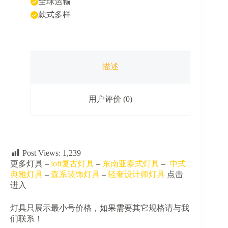
全球运输
体
几
款式多样
何
球
形
吊
灯
描述
数
量
用户评价 (0)
Post Views:
1,239
更多灯具 –
loft复古灯具
–
东南亚泰式灯具
–
中式
典雅灯具
–
森系装饰灯具
–
轻奢设计师灯具
点击
进入
灯具只展示最小号价格，如果需要其它规格请与我
们联系！