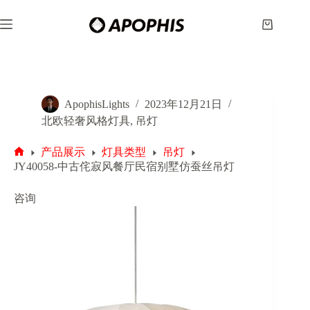
跳
至
购
内
物
容
车
ApophisLights
2023年12月21日
北欧轻奢风格灯具
,
吊灯
产品展示
灯具类型
吊灯
首
JY40058-中古侘寂风餐厅民宿别墅仿蚕丝吊灯
页
咨询