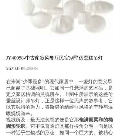
JY40058-中古侘寂风餐厅民宿别墅仿蚕丝吊灯
¥
629.00
¥
1,258.00
原
当
价
前
在崇尚“少即是多”的现代家居中，一盏灯的意义早
为：
价
已超越了基础照明。它如同一件悬浮的艺术品，是
¥1,258.00。
格
定义家居格调的灵魂所在。上图中所展示的这盏仿
为：
蚕丝设计师吊灯，正是这样一位无声的叙事者，它
¥629.00。
以其独特的魅力，将斯堪的纳维亚风格的宁静与温
暖娓娓道来。
视线所及，最无法忽视的便是它那
饱满而柔和的椭
圆形轮廓
。它不像普通灯具那样棱角分明，而是以
一种近乎生物感的形态，如同一个巨大的、被精心