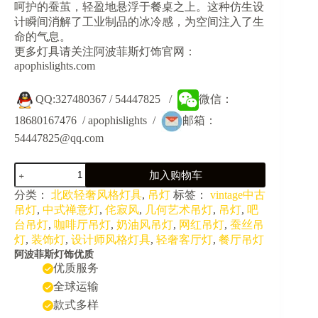
呵护的蚕茧，轻盈地悬浮于餐桌之上。这种仿生设
计瞬间消解了工业制品的冰冷感，为空间注入了生
命的气息。
更多灯具请关注阿波菲斯灯饰官网：
apophislights.com
QQ:327480367 / 54447825 /
微信：
18680167476 / apophislights /
邮箱：
54447825@qq.com
JY40058-
加入购物车
中
古
分类：
北欧轻奢风格灯具
,
吊灯
标签：
vintage中古
侘
吊灯
,
中式禅意灯
,
侘寂风
,
几何艺术吊灯
,
吊灯
,
吧
寂
台吊灯
,
咖啡厅吊灯
,
奶油风吊灯
,
网红吊灯
,
蚕丝吊
风
灯
,
装饰灯
,
设计师风格灯具
,
轻奢客厅灯
,
餐厅吊灯
餐
阿波菲斯灯饰优质
厅
优质服务
民
全球运输
宿
别
款式多样
墅