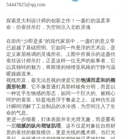
54447825@qq.com
探索意大利设计师的创新之作！一盏灯的温柔革
命：仿蚕丝吊灯，为空间注入北欧灵魂
在崇尚“少即是多”的现代家居中，一盏灯的意义早
已超越了基础照明。它如同一件悬浮的艺术品，是
定义家居格调的灵魂所在。上图中所展示的这盏仿
蚕丝设计师吊灯，正是这样一位无声的叙事者，它
以其独特的魅力，将斯堪的纳维亚风格的宁静与温
暖娓娓道来。
视线所及，最无法忽视的便是它那
饱满而柔和的椭
圆形轮廓
。它不像普通灯具那样棱角分明，而是以
一种近乎生物感的形态，如同一个巨大的、被精心
呵护的蚕茧，轻盈地悬浮于餐桌之上。这种仿生设
计瞬间消解了工业制品的冰冷感，为空间注入了生
命的气息。
更进一步细看，灯体表面并非光滑无趣，而是覆有
一层
细腻的纵向褶皱肌理
。这不仅是对象征自然材
质的蚕丝的极致模仿，更是光线的魔术师。当灯光
亮起，光线透过这些细微的褶皱被温柔地打散、过