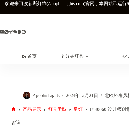
跳
欢迎来阿波菲斯灯饰(ApophisLights.com)官网，
本网站己运行9
至
内
容
🕯️ 分类灯具
📋
🏡 首页
ApophisLights
2023年12月21日
北欧轻奢风
产品展示
灯具类型
吊灯
JY40060-设计
首
页
咨询