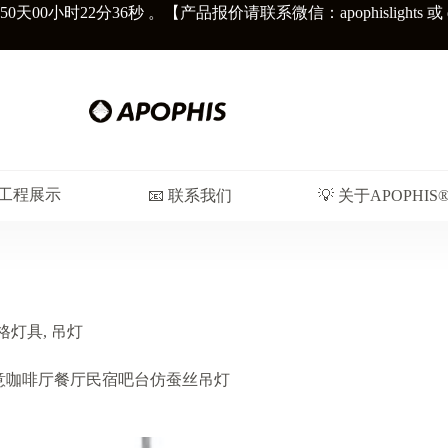
50天
00小时22分37秒
。【产品报价请联系微信：apophislights 或 diors
︎ 工程展示
📧 联系我们
💡 关于APOPHIS
格灯具
,
吊灯
师创意咖啡厅餐厅民宿吧台仿蚕丝吊灯