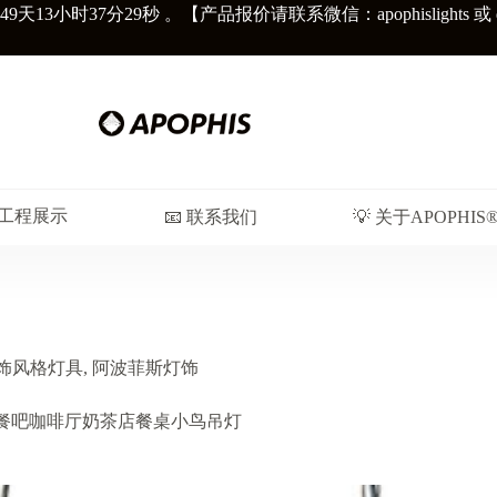
49天
13小时37分31秒
。【产品报价请联系微信：apophislights 或 diors
︎ 工程展示
📧 联系我们
💡 关于APOPHIS
饰风格灯具
,
阿波菲斯灯饰
绿植餐吧咖啡厅奶茶店餐桌小鸟吊灯