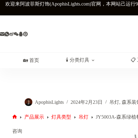
跳
欢迎来阿波菲斯灯饰(ApophisLights.com)官网，
本网站己运行9
至
内
容
🕯️ 分类灯具
📋
🏡 首页
ApophisLights
2024年2月23日
吊灯
,
森系装
产品展示
灯具类型
吊灯
JY5003A-森系
首
页
咨询