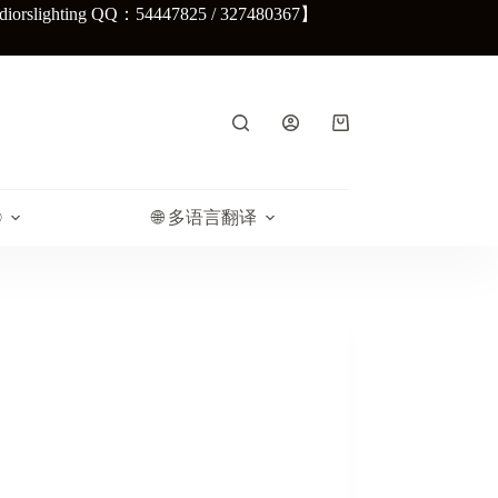
lighting QQ：54447825 / 327480367】
购
物
车
®
🌐 多语言翻译