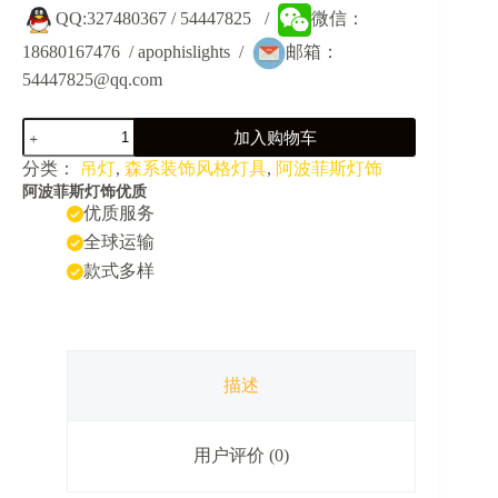
QQ:327480367 / 54447825 /
微信：
18680167476 / apophislights /
邮箱：
54447825@qq.com
JY5004F-
加入购物车
森
系
分类：
吊灯
,
森系装饰风格灯具
,
阿波菲斯灯饰
植
阿波菲斯灯饰优质
物
优质服务
餐
全球运输
厅
款式多样
火
锅
店
走
廊
过
描述
道
装
饰
用户评价 (0)
吊
灯