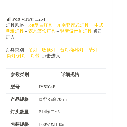
数
量
Post Views:
1,254
灯具风格 –
loft复古灯具
–
东南亚泰式灯具
–
中式
典雅灯具
–
森系装饰灯具
–
轻奢设计师灯具
点击
进入
灯具类别 –
吊灯
–
吸顶灯
–
台灯/落地灯
–
壁灯
–
筒灯/射灯
–
灯带
点击进入
参数类别
详细规格
​型号​
JY5004F
​产品规格​
直径35高70cm
​灯头数量​
E14螺口*3
​包装规格​
L60
W30
H30m