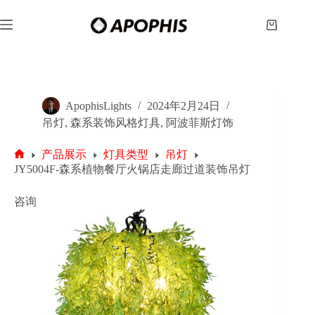
跳
至
购
内
物
容
车
ApophisLights
2024年2月24日
吊灯
,
森系装饰风格灯具
,
阿波菲斯灯饰
产品展示
灯具类型
吊灯
首
JY5004F-森系植物餐厅火锅店走廊过道装饰吊灯
页
咨询