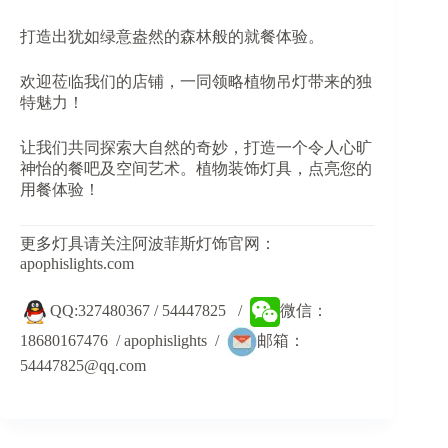
打造出犹如绿意盎然的森林般的就餐体验。
欢迎莅临我们的店铺，一同领略植物吊灯带来的独
特魅力！
让我们共同探索大自然的奇妙，打造一个令人心旷
神怡的餐吧及空间艺术。植物装饰灯具，点亮您的
用餐体验！
更多灯具请关注阿波菲斯灯饰官网：
apophislights.com
QQ:327480367 / 54447825 /
微信：
18680167476 / apophislights /
邮箱：
54447825@qq.com