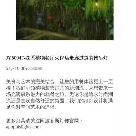
JY5004F-森系植物餐厅火锅店走廊过道装饰吊灯
¥
1,319.00
¥
2,638.00
原
当
价
前
美食与艺术的完美结合，让您的用餐体验更上一层
为：
价
楼！我们引领植物装饰灯具的新潮流，为您带来一
¥2,638.00。
格
场充满森系魅力的就餐之旅。无论你是追求时尚潮
为：
流还是喜欢自然舒适的氛围，我们的吊灯设计将满
¥1,319.00。
足你对空间艺术的追求。
更多灯具请关注阿波菲斯灯饰官网：
apophislights.com