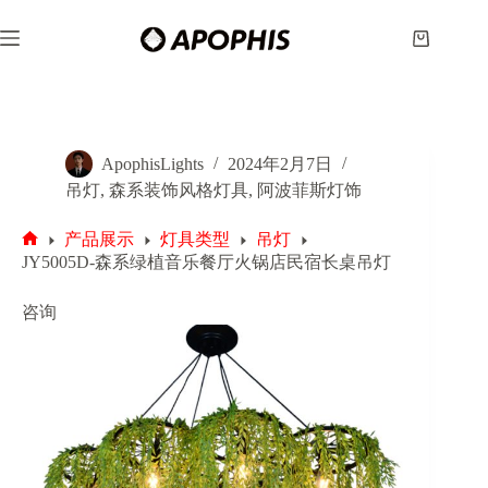
跳
至
购
内
物
容
车
ApophisLights
2024年2月7日
吊灯
,
森系装饰风格灯具
,
阿波菲斯灯饰
产品展示
灯具类型
吊灯
首
JY5005D-森系绿植音乐餐厅火锅店民宿长桌吊灯
页
咨询