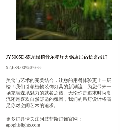
JY5005D-森系绿植音乐餐厅火锅店民宿长桌吊灯
¥
2,639.00
¥
5,278.00
原
当
价
前
美食与艺术的完美结合，让您的用餐体验更上一层
为：
价
楼！我们引领植物装饰灯具的新潮流，为您带来一
¥5,278.00。
格
场充满森系魅力的就餐之旅。无论你是追求时尚潮
为：
流还是喜欢自然舒适的氛围，我们的吊灯设计将满
¥2,639.00。
足你对空间艺术的追求。
更多灯具请关注阿波菲斯灯饰官网：
apophislights.com