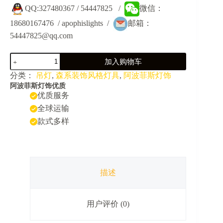
QQ:327480367 / 54447825 /
微信：
18680167476 / apophislights /
邮箱：
54447825@qq.com
JY5005D-
加入购物车
森
系
分类：
吊灯
,
森系装饰风格灯具
,
阿波菲斯灯饰
绿
阿波菲斯灯饰优质
植
优质服务
音
全球运输
乐
款式多样
餐
厅
火
锅
店
民
描述
宿
长
桌
用户评价 (0)
吊
灯