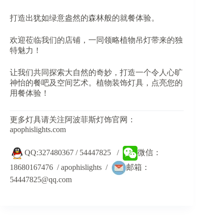
打造出犹如绿意盎然的森林般的就餐体验。
欢迎莅临我们的店铺，一同领略植物吊灯带来的独
特魅力！
让我们共同探索大自然的奇妙，打造一个令人心旷
神怡的餐吧及空间艺术。植物装饰灯具，点亮您的
用餐体验！
更多灯具请关注阿波菲斯灯饰官网：
apophislights.com
QQ:327480367 / 54447825 /
微信：
18680167476 / apophislights /
邮箱：
54447825@qq.com