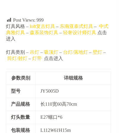
数
量
Post Views:
999
灯具风格 –
loft复古灯具
–
东南亚泰式灯具
–
中式
典雅灯具
–
森系装饰灯具
–
轻奢设计师灯具
点击
进入
灯具类别 –
吊灯
–
吸顶灯
–
台灯/落地灯
–
壁灯
–
筒灯/射灯
–
灯带
点击进入
参数类别
详细规格
​型号​
JY5005D
​产品规格​
长110宽60高70cm
​灯头数量​
E27螺口*6
​包装规格​
L112
W61
H15m