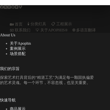
🕯️ 分类灯具
📋︎ 工程展示
🏡 首页
📧 联系我们
💡 关于APOPHIS®
🌐 多语言翻译
About Us
关于Apophis
案例展示
场景搭配
我们的宗旨
探索艺术灯具背后的“精湛工艺"为满足每一颗固执偏爱
的艺术灵魂。每一个环节，不容忽视，也至关重要。
快速导航
商品展示