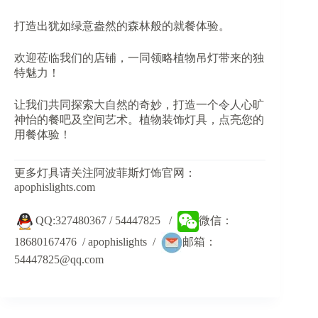
打造出犹如绿意盎然的森林般的就餐体验。
欢迎莅临我们的店铺，一同领略植物吊灯带来的独
特魅力！
让我们共同探索大自然的奇妙，打造一个令人心旷
神怡的餐吧及空间艺术。植物装饰灯具，点亮您的
用餐体验！
更多灯具请关注阿波菲斯灯饰官网：
apophislights.com
QQ:327480367 / 54447825 /
微信：
18680167476 / apophislights /
邮箱：
54447825@qq.com