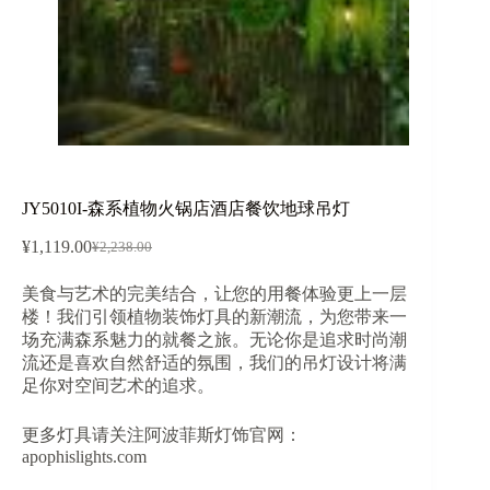
JY5010I-森系植物火锅店酒店餐饮地球吊灯
¥
1,119.00
¥
2,238.00
原
当
价
前
美食与艺术的完美结合，让您的用餐体验更上一层
为：
价
楼！我们引领植物装饰灯具的新潮流，为您带来一
¥2,238.00。
格
场充满森系魅力的就餐之旅。无论你是追求时尚潮
为：
流还是喜欢自然舒适的氛围，我们的吊灯设计将满
¥1,119.00。
足你对空间艺术的追求。
更多灯具请关注阿波菲斯灯饰官网：
apophislights.com