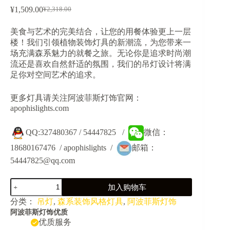
¥
1,509.00
¥
2,318.00
原
当
价
前
美食与艺术的完美结合，让您的用餐体验更上一层
为：
价
楼！我们引领植物装饰灯具的新潮流，为您带来一
¥2,318.00。
格
场充满森系魅力的就餐之旅。无论你是追求时尚潮
为：
流还是喜欢自然舒适的氛围，我们的吊灯设计将满
¥1,509.00。
足你对空间艺术的追求。
更多灯具请关注阿波菲斯灯饰官网：
apophislights.com
QQ:327480367 / 54447825 /
微信：
18680167476 / apophislights /
邮箱：
54447825@qq.com
JY5022C-
加入购物车
森
系
分类：
吊灯
,
森系装饰风格灯具
,
阿波菲斯灯饰
绿
阿波菲斯灯饰优质
植
优质服务
餐