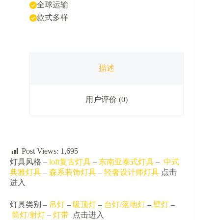
全球运输
厅
款式多样
饭
店
包
间
卡
座
描述
创
意
灯
用户评价 (0)
具
数
量
Post Views:
1,695
灯具风格 –
loft复古灯具
–
东南亚泰式灯具
–
中式
典雅灯具
–
森系装饰灯具
–
轻奢设计师灯具
点击
进入
灯具类别 –
吊灯
–
吸顶灯
–
台灯/落地灯
–
壁灯
–
筒灯/射灯
–
灯带
点击进入