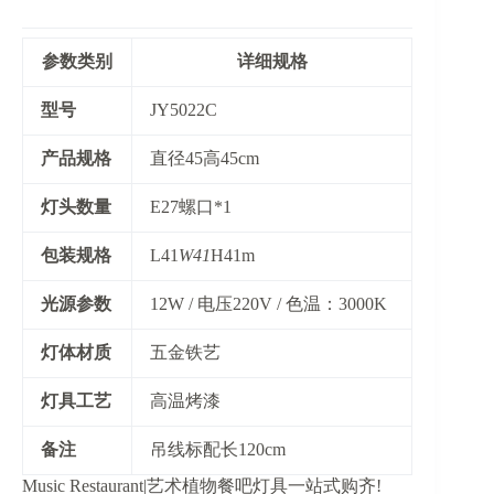
参数类别
详细规格
​型号​
JY5022C
​产品规格​
直径45高45cm
​灯头数量​
E27螺口*1
​包装规格​
L41
W41
H41m
​光源参数​
12W / 电压220V / 色温：3000K
​灯体材质​
五金铁艺
​灯具工艺​
高温烤漆
​备注​
吊线标配长120cm
Music Restaurant|艺术植物餐吧灯具一站式购齐!