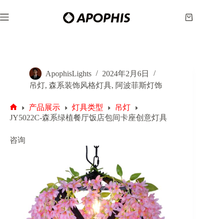
跳
至
购
内
物
容
车
ApophisLights
2024年2月6日
吊灯
,
森系装饰风格灯具
,
阿波菲斯灯饰
产品展示
灯具类型
吊灯
首
JY5022C-森系绿植餐厅饭店包间卡座创意灯具
页
咨询