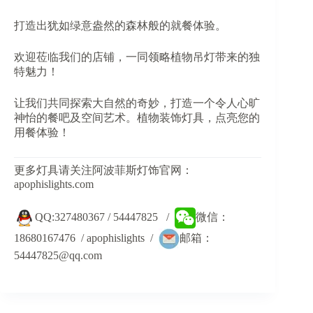
打造出犹如绿意盎然的森林般的就餐体验。
欢迎莅临我们的店铺，一同领略植物吊灯带来的独
特魅力！
让我们共同探索大自然的奇妙，打造一个令人心旷
神怡的餐吧及空间艺术。植物装饰灯具，点亮您的
用餐体验！
更多灯具请关注阿波菲斯灯饰官网：
apophislights.com
QQ:327480367 / 54447825 /
微信：
18680167476 / apophislights /
邮箱：
54447825@qq.com