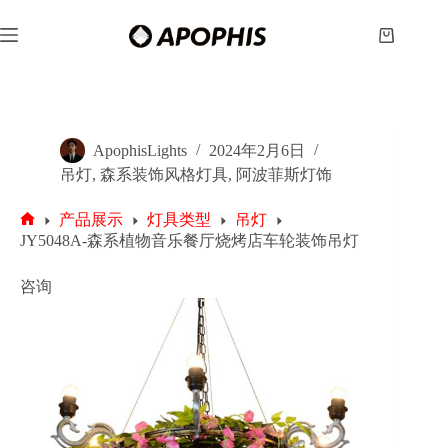
跳
至
购
内
物
容
车
ApophisLights
2024年2月6日
吊灯
,
森系装饰风格灯具
,
阿波菲斯灯饰
产品展示
灯具类型
吊灯
首
JY5048A-森系植物音乐餐厅烧烤店车轮装饰吊灯
页
咨询