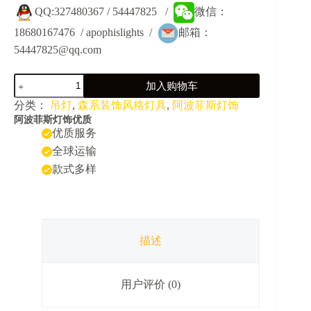
QQ:327480367 / 54447825 /
微信：
18680167476 / apophislights /
邮箱：
54447825@qq.com
JY5048A-
加入购物车
森
系
分类：
吊灯
,
森系装饰风格灯具
,
阿波菲斯灯饰
植
阿波菲斯灯饰优质
物
优质服务
音
全球运输
乐
款式多样
餐
厅
烧
烤
店
车
描述
轮
装
饰
用户评价 (0)
吊
灯