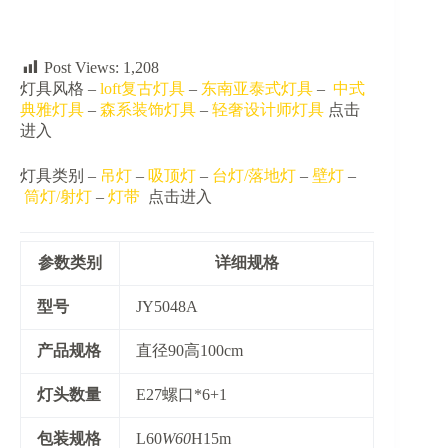
数
量
Post Views:
1,208
灯具风格 –
loft复古灯具
–
东南亚泰式灯具
–
中式
典雅灯具
–
森系装饰灯具
–
轻奢设计师灯具
点击
进入
灯具类别 –
吊灯
–
吸顶灯
–
台灯/落地灯
–
壁灯
–
筒灯/射灯
–
灯带
点击进入
参数类别
详细规格
​型号​
JY5048A
​产品规格​
直径90高100cm
​灯头数量​
E27螺口*6+1
​包装规格​
L60
W60
H15m