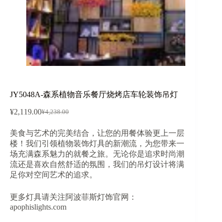
JY5048A-森系植物音乐餐厅烧烤店车轮装饰吊灯
¥
2,119.00
¥
4,238.00
原
当
价
前
美食与艺术的完美结合，让您的用餐体验更上一层
为：
价
楼！我们引领植物装饰灯具的新潮流，为您带来一
¥4,238.00。
格
场充满森系魅力的就餐之旅。无论你是追求时尚潮
为：
流还是喜欢自然舒适的氛围，我们的吊灯设计将满
¥2,119.00。
足你对空间艺术的追求。
更多灯具请关注阿波菲斯灯饰官网：
apophislights.com