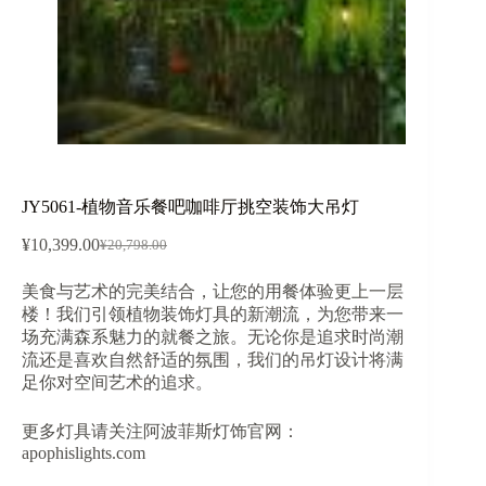
JY5061-植物音乐餐吧咖啡厅挑空装饰大吊灯
¥
10,399.00
¥
20,798.00
原
当
价
前
美食与艺术的完美结合，让您的用餐体验更上一层
为：
价
楼！我们引领植物装饰灯具的新潮流，为您带来一
¥20,798.00。
格
场充满森系魅力的就餐之旅。无论你是追求时尚潮
为：
流还是喜欢自然舒适的氛围，我们的吊灯设计将满
¥10,399.00。
足你对空间艺术的追求。
更多灯具请关注阿波菲斯灯饰官网：
apophislights.com