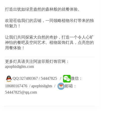
打造出犹如绿意盎然的森林般的就餐体验。
欢迎莅临我们的店铺，一同领略植物吊灯带来的独
特魅力！
让我们共同探索大自然的奇妙，打造一个令人心旷
神怡的餐吧及空间艺术。植物装饰灯具，点亮您的
用餐体验！
更多灯具请关注阿波菲斯灯饰官网：
apophislights.com
QQ:327480367 / 54447825 /
微信：
18680167476 / apophislights /
邮箱：
54447825@qq.com