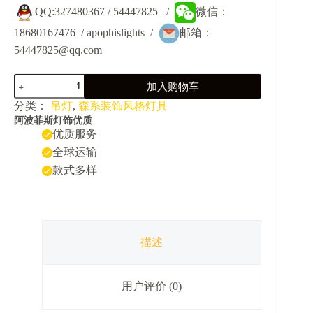
QQ:327480367 / 54447825 /
微信：
18680167476 / apophislights /
邮箱：
54447825@qq.com
JY5061-
加入购物车
植
物
分类：
吊灯
,
森系装饰风格灯具
音
阿波菲斯灯饰优质
乐
优质服务
餐
全球运输
吧
款式多样
咖
啡
厅
挑
空
装
描述
饰
大
吊
用户评价 (0)
灯
数