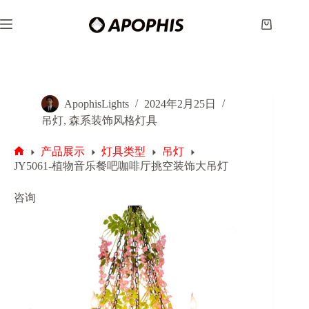
跳
至
购
内
物
容
车
ApophisLights
2024年2月25日
吊灯
,
森系装饰风格灯具
产品展示
灯具类型
吊灯
首
JY5061-植物音乐餐吧咖啡厅挑空装饰大吊灯
页
咨询