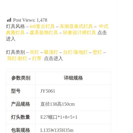
量
Post Views:
1,478
灯具风格 –
loft复古灯具
–
东南亚泰式灯具
–
中式
典雅灯具
–
森系装饰灯具
–
轻奢设计师灯具
点击
进入
灯具类别 –
吊灯
–
吸顶灯
–
台灯/落地灯
–
壁灯
–
筒灯/射灯
–
灯带
点击进入
参数类别
详细规格
​型号​
JY5061
​产品规格​
直径138高150cm
​灯头数量​
E27螺口*1+8+5+1
​包装规格​
L135
W135
H35m