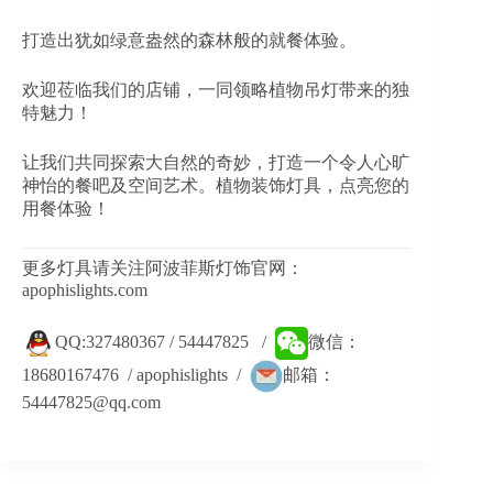
打造出犹如绿意盎然的森林般的就餐体验。
欢迎莅临我们的店铺，一同领略植物吊灯带来的独
特魅力！
让我们共同探索大自然的奇妙，打造一个令人心旷
神怡的餐吧及空间艺术。植物装饰灯具，点亮您的
用餐体验！
更多灯具请关注阿波菲斯灯饰官网：
apophislights.com
QQ:327480367 / 54447825 /
微信：
18680167476 / apophislights /
邮箱：
54447825@qq.com