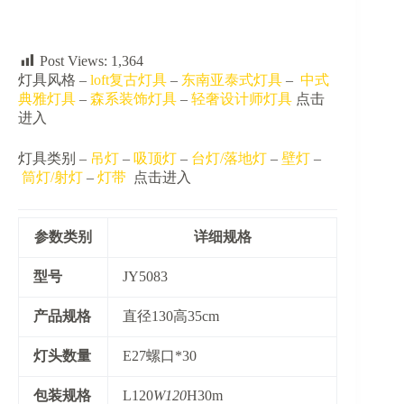
灯
数
量
Post Views:
1,364
灯具风格 –
loft复古灯具
–
东南亚泰式灯具
–
中式
典雅灯具
–
森系装饰灯具
–
轻奢设计师灯具
点击
进入
灯具类别 –
吊灯
–
吸顶灯
–
台灯/落地灯
–
壁灯
–
筒灯/射灯
–
灯带
点击进入
参数类别
详细规格
​型号​
JY5083
​产品规格​
直径130高35cm
​灯头数量​
E27螺口*30
​包装规格​
L120
W120
H30m