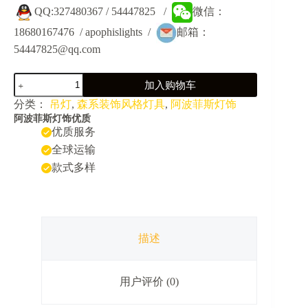
QQ:327480367 / 54447825 /
微信：
18680167476 / apophislights /
邮箱：
54447825@qq.com
JY5083-
加入购物车
森
系
分类：
吊灯
,
森系装饰风格灯具
,
阿波菲斯灯饰
植
阿波菲斯灯饰优质
物
优质服务
餐
全球运输
吧
款式多样
咖
啡
厅
挑
空
装
描述
饰
繁
花
用户评价 (0)
大
吊