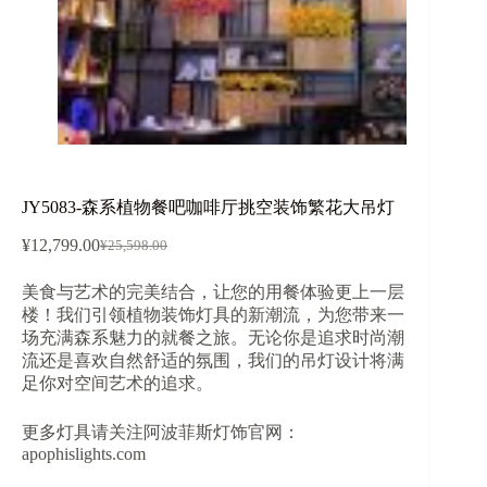
JY5083-森系植物餐吧咖啡厅挑空装饰繁花大吊灯
¥
12,799.00
¥
25,598.00
原
当
价
前
美食与艺术的完美结合，让您的用餐体验更上一层
为：
价
楼！我们引领植物装饰灯具的新潮流，为您带来一
¥25,598.00。
格
场充满森系魅力的就餐之旅。无论你是追求时尚潮
为：
流还是喜欢自然舒适的氛围，我们的吊灯设计将满
¥12,799.00。
足你对空间艺术的追求。
更多灯具请关注阿波菲斯灯饰官网：
apophislights.com