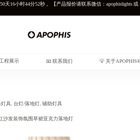
50天
16小时44分54秒
。【产品报价请联系微信：apophislights 或 diors
︎ 工程展示
📧 联系我们
💡 关于APOPHIS
格灯具
,
台灯/落地灯
,
辅助灯具
1-网红沙发装饰氛围草裙亚克力落地灯