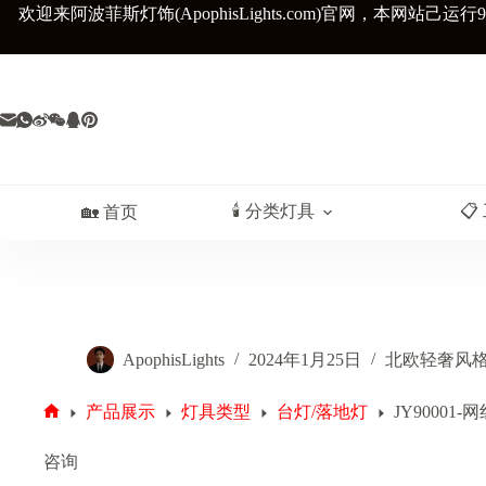
跳
欢迎来阿波菲斯灯饰(ApophisLights.com)官网，
本网站己运行9
至
内
容
🕯️ 分类灯具
📋
🏡 首页
ApophisLights
2024年1月25日
北欧轻奢风
产品展示
灯具类型
台灯/落地灯
JY9000
首
页
咨询