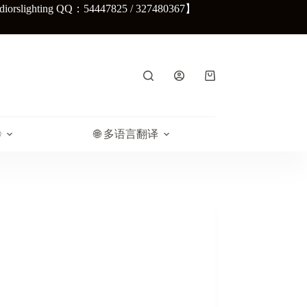
lighting QQ：54447825 / 327480367】
购
物
车
®
🌐 多语言翻译