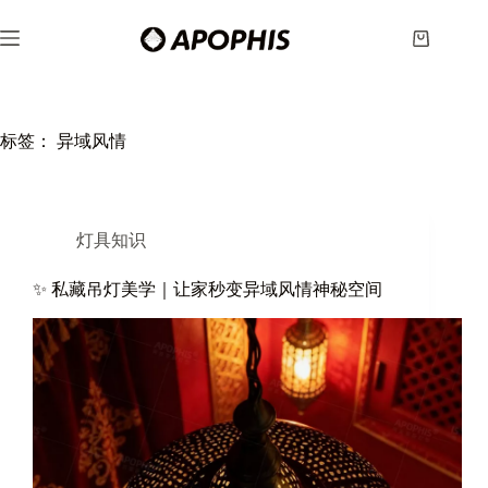
跳
至
购
内
物
容
车
标签：
异域风情
灯具知识
✨ 私藏吊灯美学｜让家秒变异域风情神秘空间