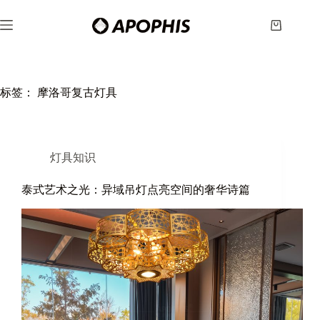
跳
至
购
内
物
容
车
标签：
摩洛哥复古灯具
灯具知识
泰式艺术之光：异域吊灯点亮空间的奢华诗篇