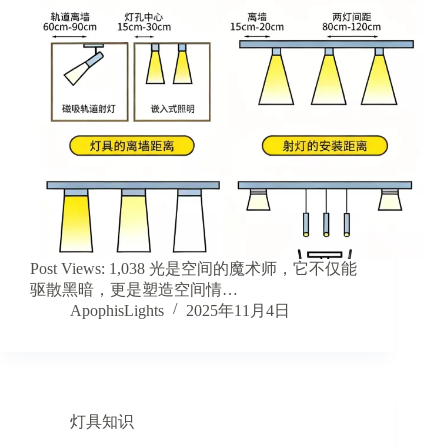
Post Views: 1,038 光是空间的魔术师，它不仅能
驱散黑暗，更是塑造空间情…
ApophisLights
2025年11月4日
灯具知识