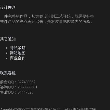
设计理念
—件完整的作品，从方案设计到工艺开始，就需要把控
整件产品的亮点表达出来，是对质量把控能力的考验。
其它通知
隐私策略
网站地图
商业合作
联系客服
前台QQ：327480367
咨询QQ：2360666501
售后QQ：54447825
Apophis灯饰经过15年的积累和沉淀，已经成为高端灯饰