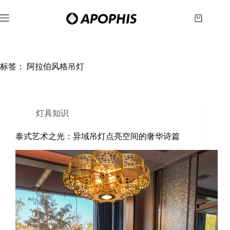
跳
至
购
内
物
容
车
标签：
阿拉伯风格吊灯
灯具知识
泰式艺术之光：异域吊灯点亮空间的奢华诗篇