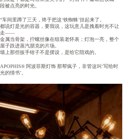
段被点亮的时光。
“车间里蹲了三天，终于把这‘铁蜘蛛’挂起来了。
都说灯是光的容器，要我说，这玩意儿是拽着时光不让
走——
金属当骨架，拧螺丝像在组装老怀表；灯泡一亮，整个
屋子跌进蒸汽朋克的片场。
墙上那些扳手钳子不是摆设，是给它陪戏的。
APOPHIS® 阿波菲斯灯饰​ 那帮疯子，非管这叫‘写给时
光的情书’。