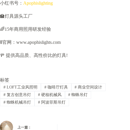
小红书号：
Apophislighting
🏫灯具源头工厂
🌈15年商用照用研发经验
🚦官网：www.apophislights.com
🚥 提供高品质、高性价比的灯具!
标签
#
LOFT工业风照明
#
咖啡厅灯具
#
商业空间设计
#
复古创意吊灯
#
硬核机械风
#
蜘蛛吊灯
#
蜘蛛机械吊灯
#
阿波菲斯吊灯
上一篇：