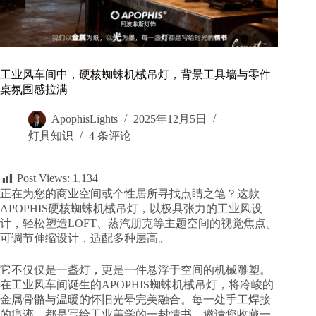
工业风车间中，硬核蜘蛛机械吊灯，背景工具墙与零件
桌氛围感拉满
ApophisLights
2025年12月5日
灯具知识
4 条评论
Post Views:
1,134
正在为您的商业空间或个性居所寻找点睛之笔？这款
APOPHIS硬核蜘蛛机械吊灯，以极具张力的工业风设
计，轻松塑造LOFT、蒸汽朋克等主题空间的视觉焦点。
可调节伸缩设计，适配多种层高。
它不仅仅是一盏灯，更是一件悬浮于空间的机械雕塑。
在工业风车间诞生的APOPHIS蜘蛛机械吊灯，将冷峻的
金属骨骼与温暖的怀旧光晕完美融合。每一处手工焊接
的痕迹，都是写给工业美学的一封情书，邀请您收藏一