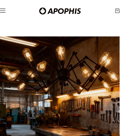
跳
至
购
内
物
容
车