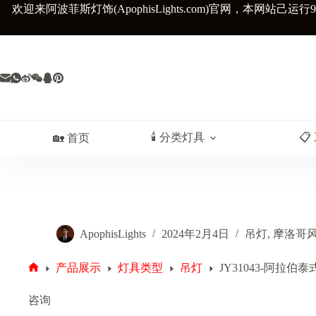
跳
欢迎来阿波菲斯灯饰(ApophisLights.com)官网，
本网站己运行9
至
内
容
🕯️ 分类灯具
📋
🏡 首页
ApophisLights
2024年2月4日
吊灯
,
摩洛哥
产品展示
灯具类型
吊灯
JY31043-阿拉
首
页
咨询