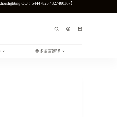
lighting QQ：54447825 / 327480367】
购
物
车
®
🌐 多语言翻译