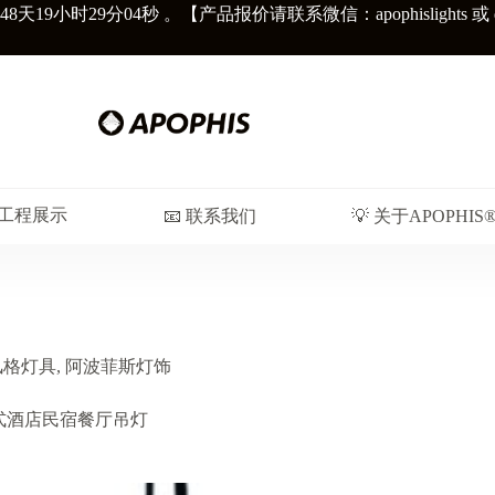
48天
19小时29分05秒
。【产品报价请联系微信：apophislights 或 diors
︎ 工程展示
📧 联系我们
💡 关于APOPHIS
风格灯具
,
阿波菲斯灯饰
伯泰式酒店民宿餐厅吊灯