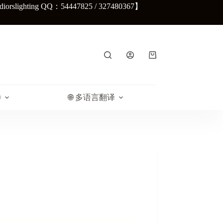
lighting QQ：54447825 / 327480367】
购
物
车
®
🌐 多语言翻译