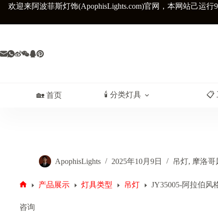
跳
欢迎来阿波菲斯灯饰(ApophisLights.com)官网，
本网站己运行9
至
内
容
🕯️ 分类灯具
📋
🏡 首页
ApophisLights
2025年10月9日
吊灯
,
摩洛哥
产品展示
灯具类型
吊灯
JY35005-阿拉
首
页
咨询