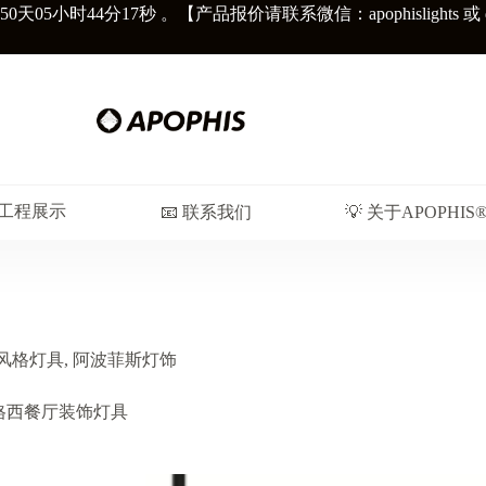
50天
05小时44分18秒
。【产品报价请联系微信：apophislights 或 diors
︎ 工程展示
📧 联系我们
💡 关于APOPHIS
风格灯具
,
阿波菲斯灯饰
伯风格西餐厅装饰灯具