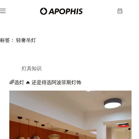
跳
至
购
内
物
容
车
标签：
轻奢吊灯
灯具知识
🌈选灯 🔥 还是得选阿波菲斯灯饰