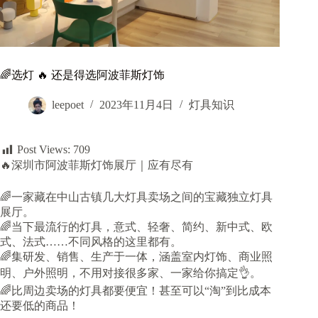
🌈选灯 🔥 还是得选阿波菲斯灯饰
leepoet
2023年11月4日
灯具知识
Post Views:
709
🔥深圳市阿波菲斯灯饰展厅｜应有尽有
🌈一家藏在中山古镇几大灯具卖场之间的宝藏独立灯具
展厅。
🌈当下最流行的灯具，意式、轻奢、简约、新中式、欧
式、法式……不同风格的这里都有。
🌈集研发、销售、生产于一体，涵盖室内灯饰、商业照
明、户外照明，不用对接很多家、一家给你搞定👌。
🌈比周边卖场的灯具都要便宜！甚至可以“淘”到比成本
还要低的商品！