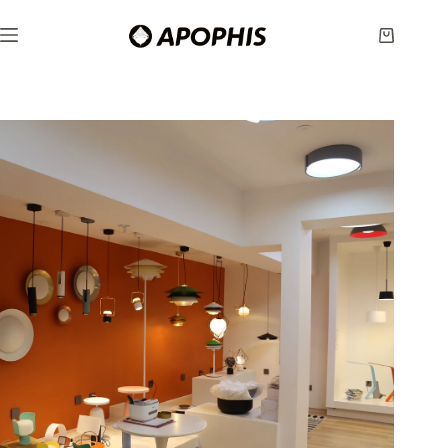
跳
至
购
内
物
容
车