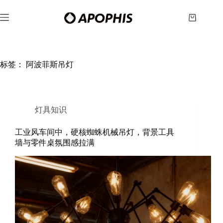
跳
至
购
内
物
容
车
标签：
阿波菲斯吊灯
灯具知识
工业风车间中，硬核蜘蛛机械吊灯，背景工具
墙与零件桌氛围感拉满